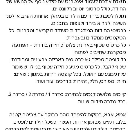
תשלח אתכם לעמוד אינטרנט עם מידע נוסף על הנושא של
החידה, כולל סרטוני יוטיוב רלוונטיים.
תוכלו לשבת ביחד עם הילדים במהלך ארוחת הערב או לפני
השינה, לקרוא ביחד ולצפות בתכנים.
כרטיסי החידות המתגרדות מעודדים קריאה וסקרנות: כל
הטקסטים מנוקדים ובעברית.
כל כרטיס עטוף באריזת צלופן כיחידה בודדת – הפתעה
מסקרנת שחייבים לפתוח!
כל קופסה מכילה 50 כרטיסים באריזה צבעונית ומהודרת
שכיף לקבל. כל כרטיס מגיע כיחידה עטוף בניילון ששומר
עליו ממגע עם האוכל. בכל קופסה חידות במגוון נושאים:
חיות, ספורט, חלל, זהירות בדרכים ועוד ועוד.
קיימים שלושה דגמים לבחירה: סדרה 1 / סדרה 2 / סדרה 3.
בכל סדרה חידות שונות.
אמא, אבא, במקום להיפרד מהם בבוקר עם צביטה קטנה
בלב, דמיינו שבזמן ארוחת העשר, כשכל הילדים לועסים
בדממה, לילדים שלכם יש ניצוץ בעיניים כי שמת להם כרטיס