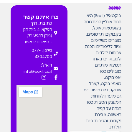
בוקסאיל (Boxil) היא
צרו איתנו קשר
חנות אונליין המתמחה
כתובת: דרך
בקופסאות אוכל,
הפקאן 4 בית חנן
בקבוקים, תרמוסים,
(ניתן להגיע רק
מוצרים משלימים
בתיאום מראש)
וציוד ללימודים והכנת
טלפון: 077-
ארוחות לילדים
4304700
ולמבוגרים באתר
תמצאו מותגים
דוא"ל:
מובילים כמו
info@boxil.co.il
יאמבוקס,
מאנצ’בוקס, קארל
אוסקר, מונטי ועוד. יש
גם מועדון לקוחות
המעניק הטבות כמו
הנחה על קנייה
ראשונה, צבירת
נקודות, והטבות ביום
הולדת.