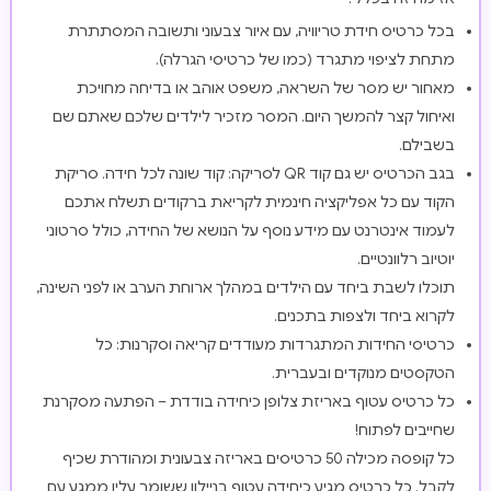
בכל כרטיס חידת טריוויה, עם איור צבעוני ותשובה המסתתרת
מתחת לציפוי מתגרד (כמו של כרטיסי הגרלה).
מאחור יש מסר של השראה, משפט אוהב או בדיחה מחויכת
ואיחול קצר להמשך היום. המסר מזכיר לילדים שלכם שאתם שם
בשבילם.
בגב הכרטיס יש גם קוד QR לסריקה: קוד שונה לכל חידה. סריקת
הקוד עם כל אפליקציה חינמית לקריאת ברקודים תשלח אתכם
לעמוד אינטרנט עם מידע נוסף על הנושא של החידה, כולל סרטוני
יוטיוב רלוונטיים.
תוכלו לשבת ביחד עם הילדים במהלך ארוחת הערב או לפני השינה,
לקרוא ביחד ולצפות בתכנים.
כרטיסי החידות המתגרדות מעודדים קריאה וסקרנות: כל
הטקסטים מנוקדים ובעברית.
כל כרטיס עטוף באריזת צלופן כיחידה בודדת – הפתעה מסקרנת
שחייבים לפתוח!
כל קופסה מכילה 50 כרטיסים באריזה צבעונית ומהודרת שכיף
לקבל. כל כרטיס מגיע כיחידה עטוף בניילון ששומר עליו ממגע עם