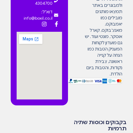
4304700
ולמבוגרים באתר
תמצאו מותגים
דוא"ל:
מובילים כמו
info@boxil.co.il
יאמבוקס,
מאנצ’בוקס, קארל
אוסקר, מונטי ועוד. יש
גם מועדון לקוחות
המעניק הטבות כמו
הנחה על קנייה
ראשונה, צבירת
נקודות, והטבות ביום
הולדת.
בקבוקים וכוסות שתיה
תרמיות