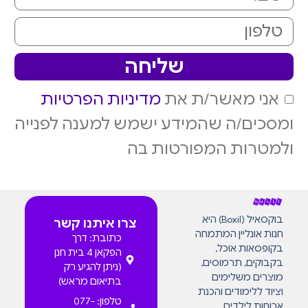
שליחה
אני מאשר/ת את
מדיניות הפרטיות
ומסכים/ה שהמידע ישמש למענה לפנייה
ולמטרות המפורטות בה
בוקסאיל (Boxil) היא
צרו איתנו קשר
חנות אונליין המתמחה
כתובת: דרך
בקופסאות אוכל,
הפקאן 4 בית חנן
בקבוקים, תרמוסים,
(ניתן להגיע רק
מוצרים משלימים
בתיאום מראש)
וציוד ללימודים והכנת
טלפון: 077-
ארוחות לילדים