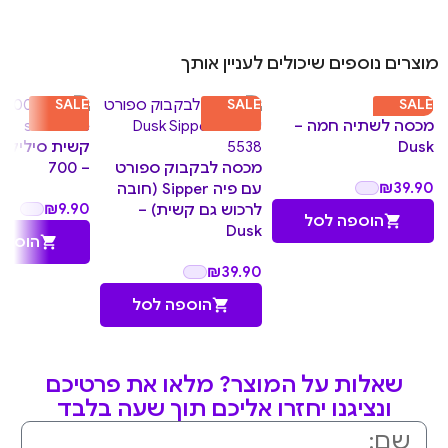
מוצרים נוספים שיכולים לעניין אותך
SALE
SALE
SALE
מכסה לשתיה חמה –
Dusk
קשית סיליקון 
מכסה לבקבוק ספורט
– 700
₪
39.90
עם פיה Sipper (חובה
₪
9.90
לרכוש גם קשית) –
הוספה לסל
Dusk
הוספה
₪
39.90
הוספה לסל
שאלות על המוצר? מלאו את פרטיכם
ונציגנו יחזרו אליכם תוך שעה בלבד