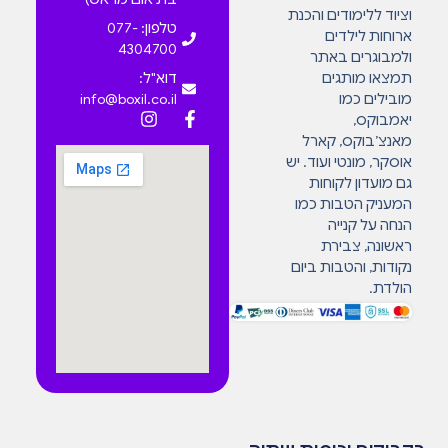
וציוד ללימודים והכנת
טלפון: 077-
ארוחות לילדים
4304700
ולמבוגרים באתר
תמצאו מותגים
דוא"ל:
מובילים כמו
info@boxil.co.il
יאמבוקס,
מאנצ’בוקס, קארל
אוסקר, מונטי ועוד. יש
גם מועדון לקוחות
המעניק הטבות כמו
הנחה על קנייה
ראשונה, צבירת
נקודות, והטבות ביום
הולדת.