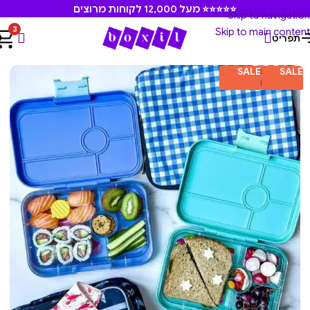
⭐⭐⭐⭐⭐ מעל 12,000 לקוחות מרוצים
Skip to navigation
3
Skip to main content
תפריט
עמוד הבית
/
קופסאות אוכל
/
קופסאות אוכל לילדים. גן ובית ספר
SALE
SALE