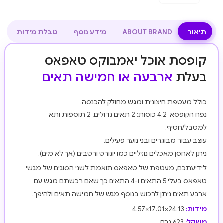
תיאור
ABOUT BRAND
מידע נוסף
טבלת מידות
קופסת אוכל יאמבוקס טאפאס
בעלת
ארבעה או חמישה תאים
כולל מעטפת חיצונית ומגש מחולק להכנסה.
נפח הקופסא 4.2 כוסות: 2 תאים גדולים, 2 תוספות ותא
למטבל/חטיף.
עוצב עבור מבוגרים ובני נוער פעילים.
ניתן לאחסן מאכלים נוזליים כמו יוגורט ורטבים (אך לא מים).
לידיעתכם, מעטפת של טאפאס תואמת לשני הסוגים של מגשי
טאפאס בעלי 5 התאים ו-4 התאים כך שאם רכשתם מגש עם
ארבע תאים ניתן לרכוש בנוסף מגש של חמישה תאים ולהיפך.
מידות:
24.13×17.01×4.57
משקל:
623 גרם