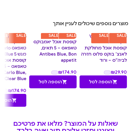
מוצרים נוספים שיכולים לעניין אותך
SALE
SALE
SALE
SALE
SALE
SALE
קופסת אוכל יאמבוקס
קופסת אוכל מחולקת
טאפאס – 5 תאים,
לאנצ’ בוקס פלוס חזרה
Antibes Blue, Bon
לביה”ס – ורוד
appetit
קופסת אוכל 
טאפאס
₪
174.90
₪
29.90
 Carlo Blue,
Clear Blue
הוספה לסל
הוספה לסל
₪
174.90
הוספה
שאלות על המוצר? מלאו את פרטיכם
ונציגנו יחזרו אליכם תוך שעה בלבד