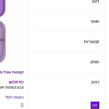
דגם
חומר
קטגוריות
מותג
קופסת אוכל מחולקת יאמבוקס
רוחב
₪
159.90
צבע קופסת יאמבוקס: Lavande Purple, עיצוב מגש יא
הוספה לסל
סנן