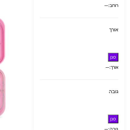
רוחב:
—
אורך
סנן
אורך:
—
גובה
סנן
גובה:
—