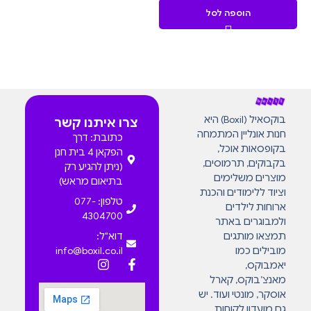
הוספה לסל
בוקסאיל (Boxil) היא
צרו איתנו קשר
חנות אונליין המתמחה
כתובת: דרך
בקופסאות אוכל,
הפקאן 4 בית חנן
בקבוקים, תרמוסים,
(ניתן להגיע רק
מוצרים משלימים
בתיאום מראש)
וציוד ללימודים והכנת
טלפון: 077-
ארוחות לילדים
4304700
ולמבוגרים באתר
תמצאו מותגים
דוא"ל:
מובילים כמו
info@boxil.co.il
יאמבוקס,
מאנצ’בוקס, קארל
אוסקר, מונטי ועוד. יש
גם מועדון לקוחות