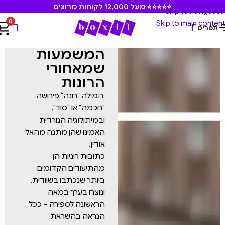
⭐⭐⭐⭐⭐ מעל 12,000 לקוחות מרוצים
Skip to navigation
0
Skip to main content
תפריט
המשמעות
שמאחורי
הרונות
המילה "רונה" פירושה
"חכמה" או "סוד",
ובמיתולוגיה הנורדית
האמינו שהן מתנה מהאל
אודין.
כתובות רוניות הן
מהתיעודים הקדומים
ביותר שנכתבו בשוודית,
ונוצרו בערך במאה
הראשונה לספירה – ככל
הנראה בהשראת