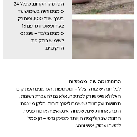
הפותרק הקדום, שכלל 24
סימנים והיה בשימוש עד
בערך שנת 800, ופותרק
צעיר ופשוט יותר עם 16
סימנים בלבד – שנכנס
לשימוש בתקופת
הוויקינגים.
הרונות ומה שהן מסמלות
לכל רונה יש צורה, צליל – ומשמעות. הסימנים העתיקים
האלו לא שימשו רק לכתיבה, אלא גם להעברת רעיונות,
תחושות ועקרונות שנשמרו לאורך דורות. חלקן מייצגות
הגנה, אחרות שינוי, שמחה, אינטואיציה או כוח פנימי.
הרונות שבקולקציה הן יותר מסימן גרפי – הן סמל
למשהו עמוק, אישי ונוגע.