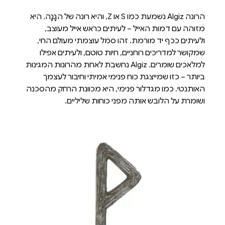
הרונה Algiz נשמעת כמו S או Z, והיא רונה של הגָנָה. היא
מזוהה עם דמות האייל – לעיתים כראש אייל מעוצב,
ולעיתים ככף יד מורמת. זהו סמל עוצמתי מעולם החי,
שמקושר למדריכים רוחניים, חיות טוטם, ולעיתים אפילו
למלאכים שומרים. Algiz נחשבת לאחת מהרונות המגינות
ביותר – כזו שמייצגת כוח פנימי אמיתי וחיבור לעצמך
האותנטי. כמו מגדלור פנימי, היא מכוונת הרחק מהסכנה
ושומרת על הלובש אותה מפני כוחות שליליים.