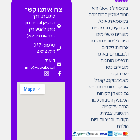
בוקסאיל (Boxil) היא
צרו איתנו קשר
חנות אונליין המתמחה
כתובת: דרך
בקופסאות אוכל,
הפקאן 4 בית חנן
בקבוקים, תרמוסים,
(ניתן להגיע רק
מוצרים משלימים
בתיאום מראש)
וציוד ללימודים והכנת
טלפון: 077-
ארוחות לילדים
4304700
ולמבוגרים באתר
תמצאו מותגים
דוא"ל:
מובילים כמו
info@boxil.co.il
יאמבוקס,
מאנצ’בוקס, קארל
אוסקר, מונטי ועוד. יש
גם מועדון לקוחות
המעניק הטבות כמו
הנחה על קנייה
ראשונה, צבירת
נקודות, והטבות ביום
הולדת.