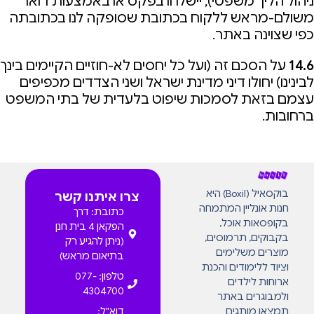
ניהול הליך משפטי), יישלחו בפקס או באמצעות דואר
משולם-מראש ללקוח בכתובת שסופקה לנו בכתובתה
כפי שצוינה באתר.
14.6
על הסכם זה (ועל כל יחסים לא-חוזיים הקיימים בינך
לבינינו) יחולו דיני מדינת ישראל ושני הצדדים מכפיפים
עצמם בזאת לסמכות שיפוט בלעדית של בתי המשפט
ברחובות.
בוקסאיל (Boxil) היא
צרו איתנו קשר
חנות אונליין המתמחה
כתובת: דרך
בקופסאות אוכל,
הפקאן 4 בית חנן
בקבוקים, תרמוסים,
(ניתן להגיע רק
מוצרים משלימים
בתיאום מראש)
וציוד ללימודים והכנת
טלפון: 077-
ארוחות לילדים
4304700
ולמבוגרים באתר
תמצאו מותגים
דוא"ל: