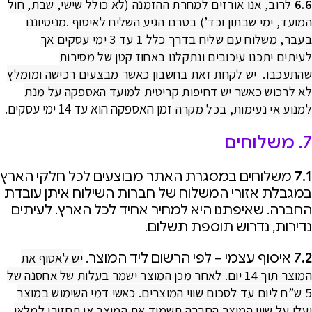
6.6
לרוב, אנו אורזים למחרת ההזמנה (לא כולל שישי, שבת, חול
המועד, ימי שבתון וכד’) בטרם הגיע השליח לאיסוף
.
מניסיוננו
בעבר, משלוח עם שליח בדרך כלל 1 עד 3 ימי עסקים אך
לעיתים יתכנו עיכובים
ונתקלנו באחוז קטן של מסירות
שהתעכבו.
יש לקחת זאת בחשבון כאשר מבצעים רכישה ומומלץ
לא לרכוש כאשר יש
דחיפות קריטית למועד האספקה
על מנת
למנוע אי נעימות, בכל מקרה
זמן האספקה הוא עד 14 ימי עסקים.
7. משלוחים
7.1
משלוחים במסגרת האתר מבוצעים לכל חלקי הארץ
במגבלת אזורי המשלוח של חברות השילוח איתן עובדת
החברה. שאיפתנו היא למחיר אחיד לכל הארץ. לעיתים
נדירות, נדרוש תוספת תשלום.
יש לאסוף את
7.2
איסוף עצמי – לפי הרשום ליד המוצר.
המוצר תוך 14 יום. לאחר מכן המוצר ישמר בעלות של אחסנה של
5 ש”ח ליום עד לסכום שווי המוצרים. כאשי דמי השימוש במוצר
יעלו על שווי המוצר החברה תשמיד את המוצר או תחזירו למלאי