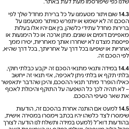
שלנו כפי שיפורסמו מעת לעת באתר.
14.3
שום ויתור מטעמנו על כל ברירת מחדל שלך לפי
הסכם זה לא ישמש או יתפרש כוויתור מטעמנו על
ברירות מחדל עתידי כלשהן, בין אם יהיו אלו בעלות
מאפיינים דומים או שונים. מתן ארכה או כל הימנעות או
פייסנות מצדנו לא ישחררו אותך מאחריות, יסירו ממך
אחריות או ישפיעו בכל דרך על אחריותך, בכל דרך שהיא,
לפי הסכם זה.
14.4
במידה ותנאי מתנאי הסכם זה יקבע כבלתי חוקי,
בלתי תקף או בלתי ניתן לאכיפה, אזי תנאי זה ייחשב
כאילו הופרד מיתר תנאי ההסכם, והיכן שהדבר יתאפשר
– לא תהיה לכך כל השפעה על התוקף והיכולת לאכוף
את שאר סעיפי ההסכם.
14.5
למעט אם הותנה אחרת בהסכם זה, הודעות
שימסרו לצד כלשהו יהיו בכתב ויימסרו במסירה אישית,
בהודעות דוא”ל (למעט במידה ותשלח לנו הודעה לצורך