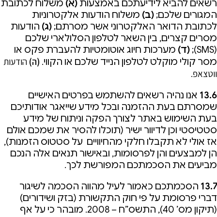
רשאים להביא לידיעתכם באמצעות
(א)
משלוח לכתובת
המגורים שלכם;
(ב)
משלוח הודעות אלקטרוניות
לכתובת הדואר האלקטרוני אשר מסרתם;
(ג)
הודעות
מסרים קצרים, בין השאר לטלפון הסלולארי שלכם
(SMS);
(ד)
מערכות חיוג אוטומטיות להעברת פקס או
(ה)
הודעות
מסר קולי מוקלט לטלפון הנייד שלכם או הקווי.
ווטצאפ.
13.6
אנו נהיה רשאים להשתמש בפרטים האישיים
שמסרתם בעת ההזמנה ובכל מידע שייאגר אודותיכם
בעת השימוש באתר לצורך הפקה וניתוח של מידע
סטטיסטי וכן לדיוור ישיר (תוכלו להסיר את שמכם אולם
אז אולי לא תקבלו חלקי מהחיוויים על סטטוס הזמנות),
הן למבצעים והן לפרסומות, ובאישור תנאים אלה הנכם
מביעים את הסכמתכם המפורשת לכך.
13.7
הסכמתכם כאמור לעיל מהווה הסכמה לשיגור
דברי פרסומת על פי חוק התקשורת (בזק ושידורים)
(תיקון מס’ 40), התשס”ח – 2008. מובהר כי על אף