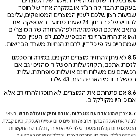
8.4
במקרה שתתגלה אי התאמה של המוצרים
בעקבות הבדיקה הנ”ל או במקרה אחר של חוסר
שביעות רצון שלכם לעניין המוצרים המסופקים, עליכם
להודיע על כך בתוך 24 שעות ממועד האספקה. אנו
נתאם איתכם השלמה/החלפה/החזרה של המוצר/ים
ו/או את החיוב/הזיכוי הכספי שלכם, לפי העניין וככל
שמתחייב על פי כל דין, לרבות הנחיות משרד הבריאות.
8.5
לא ניתן להחזיר מוצרים תקינים. במידה והסכמנו
לזכות אתכם, תקוזז עלות המשלוח מהזיכוי גם אם
רכשתם עם משלוח חינם או עלות מופחתת. עלות
המשלוח ודמי האריזה הינם 43 ש”ח.
8.6
אם פתחתם את המוצרים, לא תוכלו להחזירם אלא
אם כן היו מקולקלים.
8.7
צרכן שהוא
אדם עם מוגבלות, אזרח ותיק או עולה חדש
, רשאי
לבטל את העסקה בתוך ארבעה חודשים מיום עשיית העסקה, מיום קבלת
הנכס או מיום קבלת המסמך גילוי לפי המאוחר, ובלבד שההתקשרות
בעסקה כללה שיחה בין החברה לצרכן, ובכלל זה שיחה באמצעות