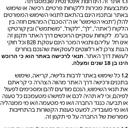
1.1
אתר זה הינו חנות אינטרנטית שבמסגרתה
מתבצעות מכירות ללקוחות פרטיים. רכישה או שימוש
באתר ובתכניו הינם בהתאם לתנאי השימוש המפורטים
להלן (“תנאי השימוש” או ה”הסכם”) המהווים חוזה בין
הלקוח (“אתה”, “לך”, “לקוח”, “משתמש”) ובין קורטיקו
בע”מ. לקוחות עסקיים הרוכשים דרך האתר תקנון זה
אינו חל עליהם ותנאי המכר הינם עסקת B2B וכל חוקי
הגנת צרכן לא רלוונטים לעסקאות שהנכם בוחרים
לעשות דרך האתר.
תנאי לרכישה באתר הוא כי הרוכש
הינו בן 18 שנים ומעלה.
1.2
כל שימוש באתר לרבות גלישה, קריאה, שימוש
בתכנים ורכישה דרך האתר מהווה הצהרה כי קראתם
את תנאי השימוש, הנכם מודעים להם ומסכימים לפעול
לפיהם, וכי לא תהיה לכם או למישהו מטעמכם כל טענה
או תביעה כנגד החברה ו/או מי מטעמה ו/או מי ממנהליה
ו/או מי מעובדיה, למעט טענות הקשורות בהתחייבות
מפורשת של החברה על פי תקנון זה.