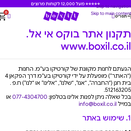
⭐⭐⭐⭐⭐ מעל 12,000 לקוחות מרוצים
Skip to navigation
0
Skip to main content
תפריט
תקנון אתר בוקס אי אל.
www.boxil.co.il
הגעתם לחנות מקוונת של קורטיקו בע”מ. החנות
(“האתר”) מופעלת על ידי קורטיקו בע”מ דרך הפקאן 4
בית חנן (“החברה”, “אנו”, “שלנו”, “אלינו” או “לנו”) ח.פ .
512163205.
בכל שאלה ניתן לפנות אלינו בטלפון:
077-4304700
או
במייל
info@boxil.co.il
1. שימוש באתר