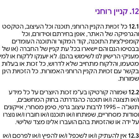
12. קניין רוחני
12.1
כל זכויות הקניין הרוחני, תוכנה וכל העיצוב, הטקסט
והגרפיקה של האתר, אופן בחירתם וסידורם, וכל
קומפילציות התוכנה, קוד המקור והתוכנה העומדים
בבסיסו הנם והם יישארו בכל עת קניין של החברה (או של
מעניקי הרישיון לנו לשימוש בהם). לא יוענקו ללקוח או למי
מטעמו, והלקוח מתחייב שלא לדרוש, כל זכות או בעלות
בקשר עם זכויות הקניין הרוחני האמורות. כל הזכויות הינן
שמורות.
12.2
שמורה קורטיקו בע”מ זכות היוצרים על כל מידע
ו/או תצוגה ו/או תוכנה כהגדרתה בחוק המחשבים,
תשנ”ה – 1995 לרבות עיצוב גרפי, סימן מסחרי, אייקונים
וסודות מסחריים, שפותחו ו/או תוכננו ו/או חוברו ו/או נוצרו
על ידה או שהזכויות בהם הועברו אלינו מצד שלישי.
12.3
אין להעתיק ו/או לשכפל ו/או להפיץ ו/או לפרסם ו/או