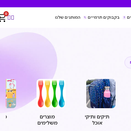
0
ם
בקבוקים תרמייים
המותגים שלנו
תיקים ותיקי
מוצרים
משח
אוכל
משלימים
ומו
חינ