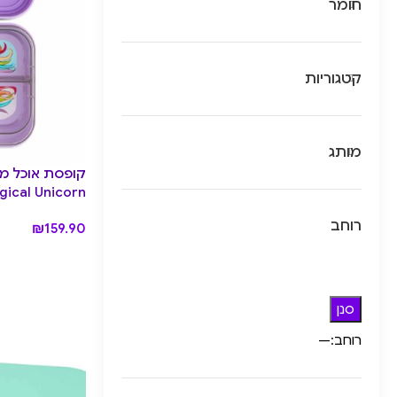
חומר
קטגוריות
מותג
קופסת אוכל מח
gical Unicorn
רוחב
₪
159.90
סנן
רוחב:
—