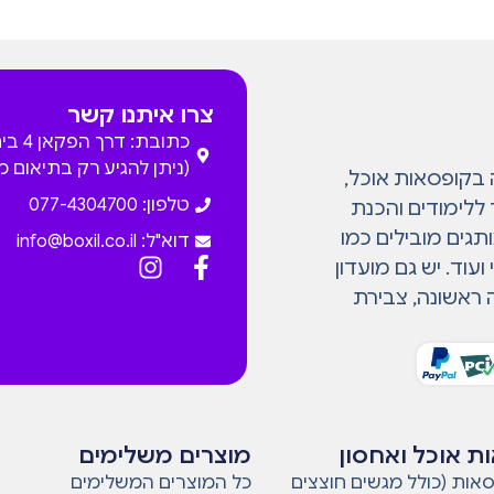
צרו איתנו קשר
כתובת: דרך
(ניתן להגיע רק בתיאום 
המתמחה בקופסאות אוכל,
טלפון: 077-4304700
 ללימודים והכנת
גים מובילים כמו
דוא"ל:
info@boxil.co.il
עוד. יש גם מועדון
 ראשונה, צבירת
ת אוכל ואחסון
מוצרים משלימים
אות (כולל מגשים חוצצים
כל המוצרים המשלימים