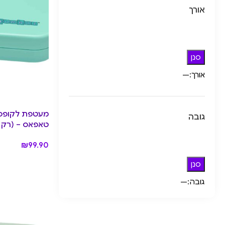
אורך
סנן
אורך:
—
מעטפת לקופסת
גובה
טאפאס – (רק החלק 
₪
99.90
סנן
גובה:
—