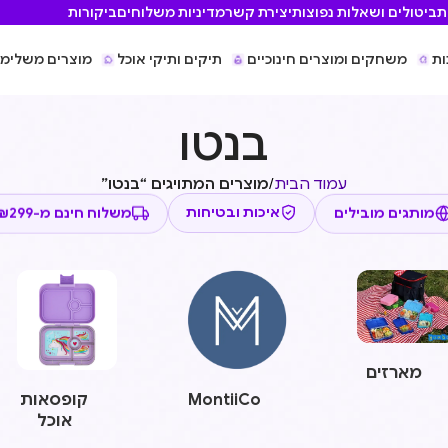
ת
ביטולים ושאלות נפוצות
יצירת קשר
מדיניות משלוחים
ביקורות
ות
משחקים ומוצרים חינוכיים
תיקים ותיקי אוכל
מוצרים משלימי
בנטו
עמוד הבית
/
מוצרים המתויגים “בנטו”
משלוח חינם מ-₪299
איכות ובטיחות
מותגים מובילים
מארזים
MontiiCo
קופסאות
אוכל