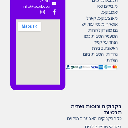
תמצאו מותגים
דוא"ל:
מובילים כמו
info@boxil.co.il
יאמבוקס,
מאנצ’בוקס, קארל
אוסקר, מונטי ועוד. יש
גם מועדון לקוחות
המעניק הטבות כמו
הנחה על קנייה
ראשונה, צבירת
נקודות, והטבות ביום
הולדת.
בקבוקים וכוסות שתיה
תרמיות
כל הבקבוקים והאביזרים הנלווים
בקבוקי שתייה לילדים