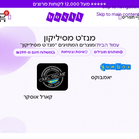
⭐⭐⭐⭐⭐ מעל 12,000 לקוחות מרוצים
Skip to navigation
0
Skip to main content
תפריט
מנז'ט מסיליקון
עמוד הבית
/
מוצרים המתויגים “מנז'ט מסיליקון”
איכות ובטיחות
מותגים מובילים
משלוח חינם מ-₪299
יאמבוקס
קארל אוסקר