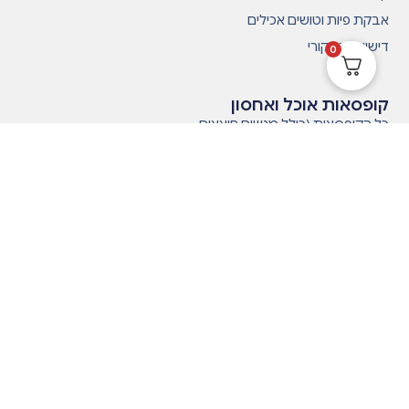
אבקת פיות וטושים אכילים
דישוייש המקורי
0
קופסאות אוכל ואחסון
כל הקופסאות (כולל מגשים חוצצים
וחלקים)
קופסאות אוכל לילדים. גן ובית ספר
קופסאות אוכל לעבודה ולמתבגרים
מיני קופסאות לנשנושים
קופסאות אחסון
מגשים, חוצצים וחלקים לקופסאות
תפריט ראשי
בית
מועדון לקוחות
ביטולים ושאלות נפוצות