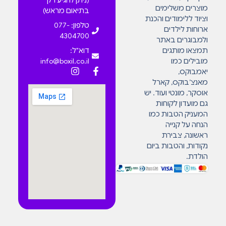
(ניתן להגיע רק
מוצרים משלימים
בתיאום מראש)
וציוד ללימודים והכנת
טלפון: 077-
ארוחות לילדים
4304700
ולמבוגרים באתר
תמצאו מותגים
דוא"ל:
מובילים כמו
info@boxil.co.il
יאמבוקס,
מאנצ’בוקס, קארל
אוסקר, מונטי ועוד. יש
גם מועדון לקוחות
המעניק הטבות כמו
הנחה על קנייה
ראשונה, צבירת
נקודות, והטבות ביום
הולדת.