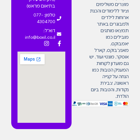
מוצרים משלימים
בתיאום מראש)
וציוד ללימודים והכנת
טלפון: 077-
ארוחות לילדים
4304700
ולמבוגרים באתר
תמצאו מותגים
דוא"ל:
מובילים כמו
info@boxil.co.il
יאמבוקס,
מאנצ’בוקס, קארל
אוסקר, מונטי ועוד. יש
גם מועדון לקוחות
המעניק הטבות כמו
הנחה על קנייה
ראשונה, צבירת
נקודות, והטבות ביום
הולדת.