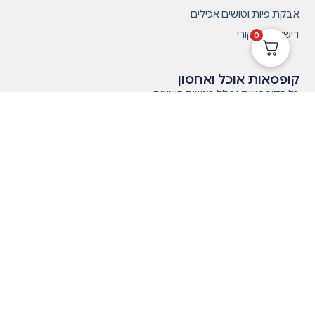
אבקת פיות וטושים אכילים
דישוייש המקורי
0
קופסאות אוכל ואחסון
כל הקופסאות (כולל מגשים חוצצים
וחלקים)
קופסאות אוכל לילדים. גן ובית ספר
קופסאות אוכל לעבודה ולמתבגרים
מיני קופסאות לנשנושים
קופסאות אחסון
מגשים, חוצצים וחלקים לקופסאות
תפריט ראשי
בית
מועדון לקוחות
ביטולים ושאלות נפוצות