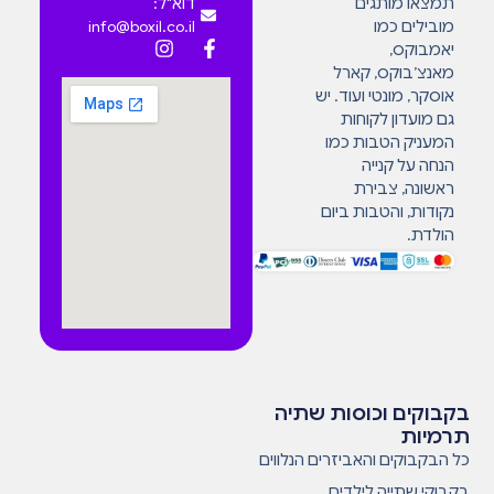
תמצאו מותגים
דוא"ל:
מובילים כמו
info@boxil.co.il
יאמבוקס,
מאנצ’בוקס, קארל
אוסקר, מונטי ועוד. יש
גם מועדון לקוחות
המעניק הטבות כמו
הנחה על קנייה
ראשונה, צבירת
נקודות, והטבות ביום
הולדת.
בקבוקים וכוסות שתיה
תרמיות
כל הבקבוקים והאביזרים הנלווים
בקבוקי שתייה לילדים