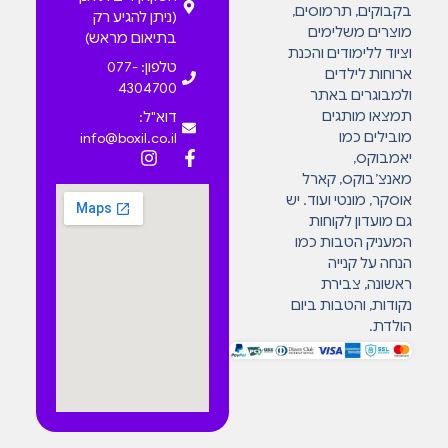
בקבוקים, תרמוסים,
(ניתן להגיע רק
מוצרים משלימים
בתיאום מראש)
וציוד ללימודים והכנת
טלפון: 077-
ארוחות לילדים
4304700
ולמבוגרים באתר
תמצאו מותגים
דוא"ל:
מובילים כמו
info@boxil.co.il
יאמבוקס,
מאנצ’בוקס, קארל
אוסקר, מונטי ועוד. יש
גם מועדון לקוחות
המעניק הטבות כמו
הנחה על קנייה
ראשונה, צבירת
נקודות, והטבות ביום
הולדת.