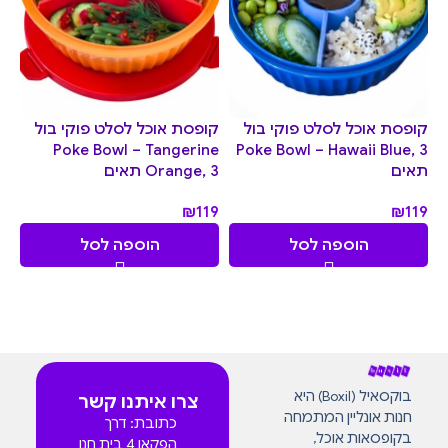
קופסת אוכל לסלט פוקי בול
קופסת אוכל לסלט פוקי בול
Poke Bowl – Tangerine
Poke Bowl – Hawaii Blue, 3
תאים
Orange, 3 תאים
₪
119
₪
119
הוספה לסל
הוספה לסל
בוקסאיל (Boxil) היא
צרו איתנו קשר
חנות אונליין המתמחה
כתובת: דרך
בקופסאות אוכל,
הפקאן 4 בית חנן