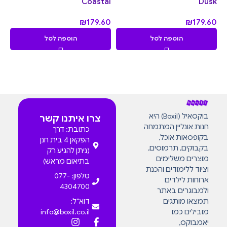
Coastal
Dusk
₪
179.60
₪
179.60
הוספה לסל
הוספה לסל
בוקסאיל (Boxil) היא
צרו איתנו קשר
חנות אונליין המתמחה
כתובת: דרך
בקופסאות אוכל,
הפקאן 4 בית חנן
בקבוקים, תרמוסים,
(ניתן להגיע רק
מוצרים משלימים
בתיאום מראש)
וציוד ללימודים והכנת
טלפון: 077-
ארוחות לילדים
4304700
ולמבוגרים באתר
תמצאו מותגים
דוא"ל:
מובילים כמו
info@boxil.co.il
יאמבוקס,