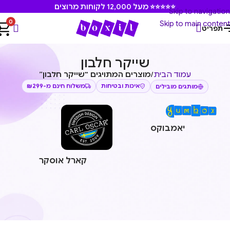
⭐⭐⭐⭐⭐ מעל 12,000 לקוחות מרוצים
Skip to navigation
0
Skip to main content
תפריט
שייקר חלבון
עמוד הבית
/
מוצרים המתויגים “שייקר חלבון”
משלוח חינם מ-₪299
איכות ובטיחות
מותגים מובילים
יאמבוקס
קארל אוסקר