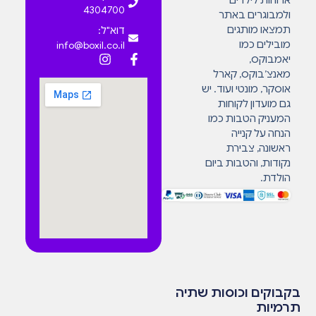
ארוחות לילדים
4304700
ולמבוגרים באתר
תמצאו מותגים
דוא"ל:
מובילים כמו
info@boxil.co.il
יאמבוקס,
מאנצ’בוקס, קארל
אוסקר, מונטי ועוד. יש
גם מועדון לקוחות
המעניק הטבות כמו
הנחה על קנייה
ראשונה, צבירת
נקודות, והטבות ביום
הולדת.
בקבוקים וכוסות שתיה
תרמיות