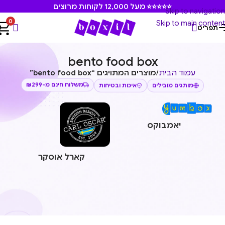
⭐⭐⭐⭐⭐ מעל 12,000 לקוחות מרוצים
Skip to navigation
0
Skip to main content
תפריט
bento food box
עמוד הבית
/
מוצרים המתויגים “bento food box”
מותגים מובילים
איכות ובטיחות
משלוח חינם מ-₪299
יאמבוקס
קארל אוסקר