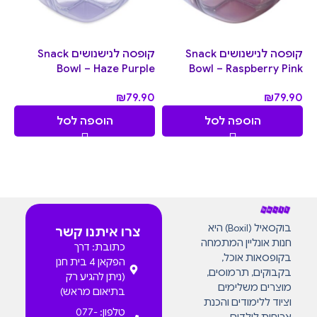
קופסה לנישנושים Snack
קופסה לנישנושים Snack
Bowl – Haze Purple
Bowl – Raspberry Pink
₪
79.90
₪
79.90
הוספה לסל
הוספה לסל
בוקסאיל (Boxil) היא
צרו איתנו קשר
חנות אונליין המתמחה
כתובת: דרך
בקופסאות אוכל,
הפקאן 4 בית חנן
בקבוקים, תרמוסים,
(ניתן להגיע רק
מוצרים משלימים
בתיאום מראש)
וציוד ללימודים והכנת
טלפון: 077-