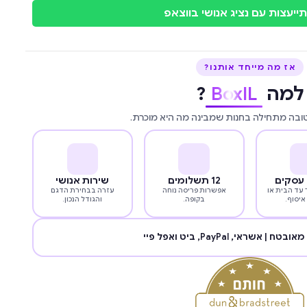
ייעצות עם נציג אנושי בווצאפ
אז מה מייחד אותנו?
למה
BoxIL
?
טובה מתחילה בחנות שמבינה מה היא מוכרת.
12 תשלומים
שירות אנושי
עד הבית או
אפשרות פריסה נוחה
עזרה בבחירת הדגם
איסוף.
בקופה.
והגודל הנכון.
מאובטח | אשראי,
PayPal
, ביט ואפל פיי