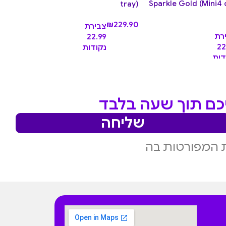
 Sparkle Gold (Mini4 cleat
pe
tray)
.90
₪
229.90
צבירת
רת
22.99
22
נקודות
דות
יכם תוך שעה בלבד
שליחה
 המפורטות בה