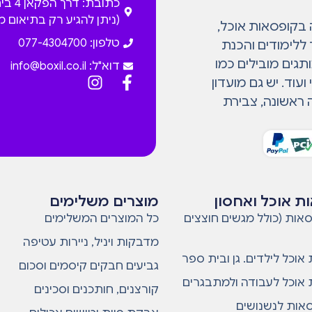
כתובת: דרך
(ניתן להגיע רק בתיאום 
המתמחה בקופסאות אוכל,
טלפון: 077-4304700
 ללימודים והכנת
גים מובילים כמו
דוא"ל:
info@boxil.co.il
עוד. יש גם מועדון
 ראשונה, צבירת
ת אוכל ואחסון
מוצרים משלימים
אות (כולל מגשים חוצצים
כל המוצרים המשלימים
מדבקות ויניל, ניירות עטיפה
אוכל לילדים. גן ובית ספר
גביעים חבקים קיסמים וסכום
אוכל לעבודה ולמתבגרים
קורצנים, חותכנים וסכינים
סאות לנשנושים