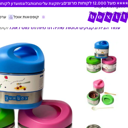
⭐ מעל 12,000 לקוחות מרוצים
בית
קצת עלינו
חנות
בלוג
מועדון לקוחו
Skip to navigation
Skip to main content
קופסאות אוכל
ערכ
עמוד הבית
/
בקבוקים וכוסות שתיה תרמיות
/
תרמוס לאוכל
/
קופסת