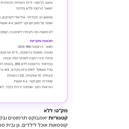
עיצוב הרמטי: ידית האחיזה ותחתית 
יישאר הרמטי וללא נזילות.
שימוש רב תכליתי: אידיאלי למרקים, פ
שומר על מזון חם וקר למשך 4-6 שעות.
לא משנה מה תבחרו לשים בה, קופסת 
תכונות עיקריות:
חומר: נירוסטה 18/8 (304)
מכסה: משטח נירוסטה, ידית ארגונו
פתח: פיה רחבה למזיגה קלה ונוחה
בטיחות: נירוסטה ללא BPA, בטוחה למזון
גודל ומשקל: 11X11 ס"מ בקירוב, 414 גרם (9 פאונד)
קיבולת: 10 אונקיות, (1.25 כוסות)
שמירת חום וקור: 4-6 שעות
הוראות ניקוי: שטיפה ידנית בלבד, לא
מק"ט:
ללא
קטגוריות
יאמבוקס תרמוסים ובק
קופסאות אוכל לילדים. גן ובית ספ