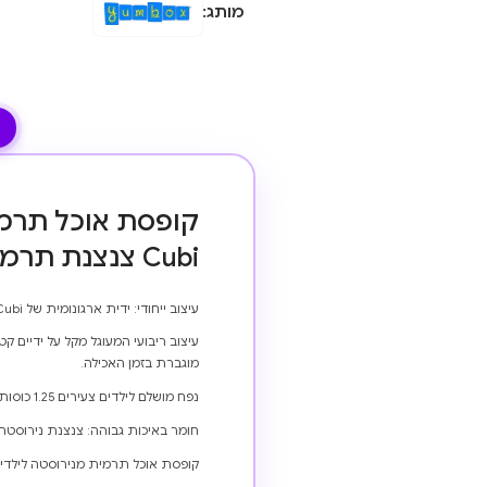
מותג:
Cubi צנצנת תרמית מנירוסטה לילדים.
עיצוב ייחודי: ידית ארגונומית של Cubi לפתיחה קלה ולנשיאה.
עיצוב ריבועי המעוגל מקל על ידיים
מוגברת בזמן האכילה.
נפח מושלם לילדים צעירים 1.25 כוסות (10 אונקיות)
חומר באיכות גבוהה: צנצנת נירוסטה מסוג 18/8, כולל אטם סיליקון נשלף
קופסת אוכל תרמית מנירוסטה לילדי