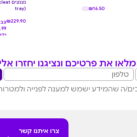
נצנצים
₪
16.50
tray)
₪
229.90
צבי
.99
נקו
לאו את פרטיכם ונציגנו יחזרו אל
ם/ה שהמידע ישמש למענה לפנייה ולמטרות
צרו איתנו קשר