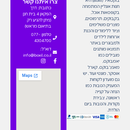
בוקסאיל (Boxil) היא
צרו איתנו קשר
חנות אונליין המתמחה
כתובת: דרך
בקופסאות אוכל,
הפקאן 4 בית חנן
בקבוקים, תרמוסים,
(ניתן להגיע רק
מוצרים משלימים
בתיאום מראש)
וציוד ללימודים והכנת
טלפון: 077-
ארוחות לילדים
4304700
ולמבוגרים באתר
תמצאו מותגים
דוא"ל:
מובילים כמו
info@boxil.co.il
יאמבוקס,
מאנצ’בוקס, קארל
אוסקר, מונטי ועוד. יש
גם מועדון לקוחות
המעניק הטבות כמו
הנחה על קנייה
ראשונה, צבירת
נקודות, והטבות ביום
הולדת.