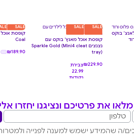
ALE
SALE
SALE
SALE
קופסת אוכל 
אנצ’ בוקס
קופסת אוכל מאנץ’ בוקס עם
Coal
וד
נצנצים Sparkle Gold (Mini4 cleat
₪
189.90
tray)
₪
229.90
צבירת
22.99
נקודות
לאו את פרטיכם ונציגנו יחזרו אל
ם/ה שהמידע ישמש למענה לפנייה ולמטרות