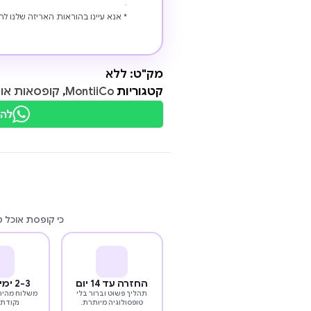
.
* אנא עיינו בהוראות האריזה שלנו לה
מק"ט:
ללא
קטגוריות
MontiiCo
,
קופסאות או
להת
כי קופסת אוכל 
החזרה עד 14 יום
2-3 ימי עסקים
תהליך פשוט וברור בלי
משלוח מהיר 
טופסולוגיה מיותרת.
נקודת 