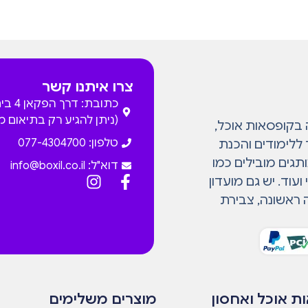
צרו איתנו קשר
כתובת: דרך
(ניתן להגיע רק בתיאום 
המתמחה בקופסאות אוכל,
טלפון: 077-4304700
 ללימודים והכנת
גים מובילים כמו
דוא"ל:
info@boxil.co.il
עוד. יש גם מועדון
 ראשונה, צבירת
ת אוכל ואחסון
מוצרים משלימים