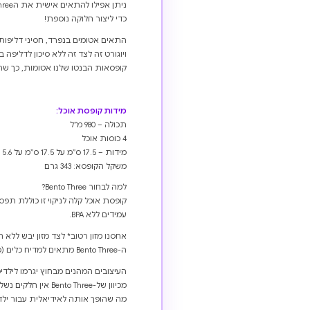
כדי ליצור חלוקה נוספת!
התאים אטומים בנפרד, חסיני דליפות*
ויוגורט זה לצד זה ללא סיכון לדליפה ב
קופסאות הבנטו שלנו אטומות, כך שתו
מידות קופסת אוכל:
תכולה – 980 מ”ל
4 כוסות אוכל
מידות – 17.5 ס”מ על 17.5 ס”מ על 5.6 ס”מ
משקל הקופסא: 343 גרם
למה לבחור Bento Three?
קופסת אוכל קלה לניקוי זו כוללת תפס 
עמידים ללא BPA.
אחסנו מזון רטוב* לצד מזון יבש ללא 
ה-Bento Three מתאים למדיח כלים (מתלה עליון <40 מעלות).
העיצובים המהנים מבחוץ יגרמו לילד
מכיוון של-Bento Three אין חלקים נשלפים, היא קומפקטית אך למרות זאת מכילה כמות גדולה של מזון,
מה שהופך אותה לאידיאלית עבור ילד