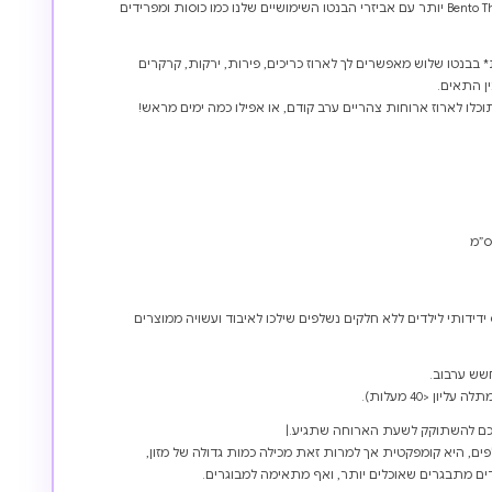
ניתן אפילו להתאים אישית את הBento Three יותר עם אביזרי הבנטו השימושיים שלנו כמו כוסות ומפרידים
 בבנטו שלוש מאפשרים לך לארוז כריכים, פירות, ירקות, קרקרים
ין התאים.
כלו לארוז ארוחות צהריים ערב קודם, או אפילו כמה ימים מראש!
ידידותי לילדים
ללא חלקים נשלפים שילכו לאיבוד
ועשויה ממוצרים
חשש ערבוב.
יכם להשתוקק לשעת הארוחה שתגיע.|
ים מתבגרים שאוכלים יותר, ואף מתאימה למבוגרים.