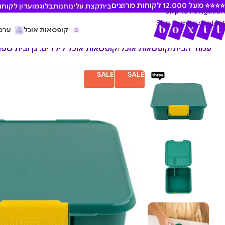
⭐ מעל 12,000 לקוחות מרוצים
בית
קצת עלינו
חנות
בלוג
מועדון לקוחו
Skip to navigation
Skip to main content
קופסאות אוכל
ערכ
עמוד הבית
/
קופסאות אוכל
/
קופסאות אוכל לילדים. גן ובית ספר
SALE
SALE