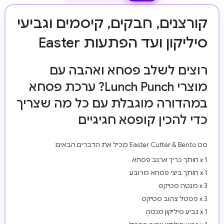
קורצנים, חבקים, קיסמים וגביעי
סיליקון ועד הפתעות Easter
רוצים לשלב פסחא ואהבה עם
מוצרי Lunch Punch? ערכת פסחא
במהדורה מוגבלת עם כל מה שצריך
כדי להכין קופסא חגיגיים
סט Easter Cutter & Bento מכיל את הדברים הבאים:
1 x חותך כריך ארנב פסחא
1 x חותך ביצי פסחא מרובע
3 x מנטה סטיקס
3 x פסטל צהוב סטיקס
1 x גביע סיליקון מנטה