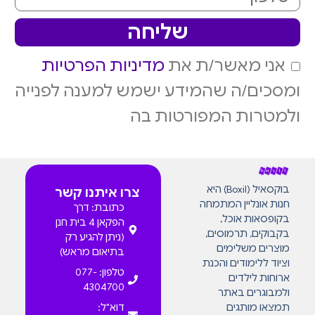
שליחה
אני מאשר/ת את
מדיניות הפרטיות
ומסכים/ה שהמידע ישמש למענה לפנייה
ולמטרות המפורטות בה
בוקסאיל (Boxil) היא
צרו איתנו קשר
חנות אונליין המתמחה
כתובת: דרך
בקופסאות אוכל,
הפקאן 4 בית חנן
בקבוקים, תרמוסים,
(ניתן להגיע רק
מוצרים משלימים
בתיאום מראש)
וציוד ללימודים והכנת
טלפון: 077-
ארוחות לילדים
4304700
ולמבוגרים באתר
תמצאו מותגים
דוא"ל: