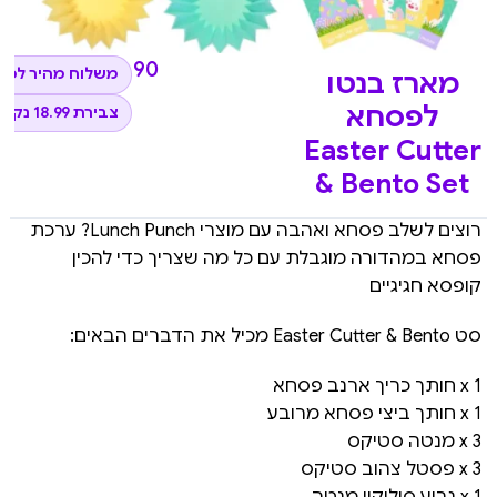
₪
189.90
משלוח מהיר לכל
מארז בנטו
לפסחא
צבירת 18.99 נקודות
Easter Cutter
& Bento Set
רוצים לשלב פסחא ואהבה עם מוצרי Lunch Punch? ערכת
פסחא במהדורה מוגבלת עם כל מה שצריך כדי להכין
קופסא חגיגיים
סט Easter Cutter & Bento מכיל את הדברים הבאים:
1 x חותך כריך ארנב פסחא
1 x חותך ביצי פסחא מרובע
3 x מנטה סטיקס
3 x פסטל צהוב סטיקס
1 x גביע סיליקון מנטה