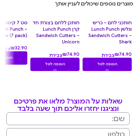
מוצרים נוספים שיכולים לעניין אותך
חותכני לחם – כריש
חותכן ללחם בצורת חד
וגלשן Lunch Punch
קרן Lunch Punch
unch Punch –
bow (7 pack)
Sandwich Cutters –
Sandwich Cutters –
Unicorn
Shark
₪
32.90
צביר
₪
74.90
₪
74.90
צבירת
צבירת
3.29
הוספה 
7.49
7.49
נקודו
הוספה לסל
הוספה לסל
נקודות
נקודות
שאלות על המוצר? מלאו את פרטיכם
ונציגנו יחזרו אליכם תוך שעה בלבד