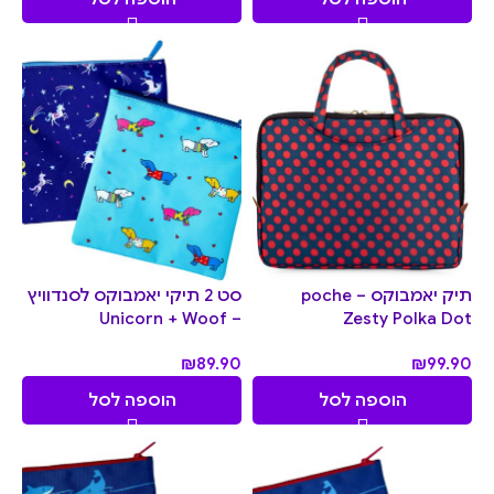
תיק יאמבוקס poche –
סט 2 תיקי יאמבוקס לסנדוויץ
– Unicorn + Woof
Zesty Polka Dot
₪
89.90
₪
99.90
הוספה לסל
הוספה לסל