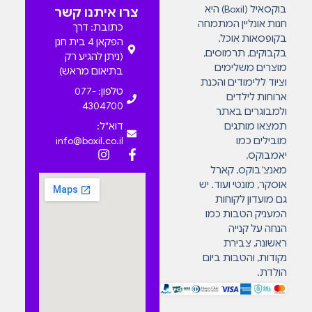
בוקסאיל (Boxil) היא
צרו איתנו קשר
חנות אונליין המתמחה
כתובת: דרך
בקופסאות אוכל,
הפקאן 4 בית חנן
בקבוקים, תרמוסים,
(ניתן להגיע רק
מוצרים משלימים
בתיאום מראש)
וציוד ללימודים והכנת
טלפון: 077-
ארוחות לילדים
4304700
ולמבוגרים באתר
תמצאו מותגים
דוא"ל:
מובילים כמו
info@boxil.co.il
יאמבוקס,
מאנצ’בוקס, קארל
אוסקר, מונטי ועוד. יש
גם מועדון לקוחות
המעניק הטבות כמו
הנחה על קנייה
ראשונה, צבירת
נקודות, והטבות ביום
הולדת.