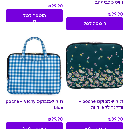
נוויס כוכבי זהב
₪
99.90
₪
99.90
הוספה לסל
הוספה לסל
תיק יאמבוקס poche –
תיק יאמבוקס poche – Vichy
וודלנד ללא ידיות
Blue
₪
99.90
₪
89.90
הוספה לסל
הוספה לסל