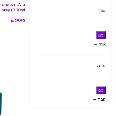
700ml (קוטר בקירוב 7.3 ס”מ) – Dusk
אורך
₪
29.90
סנן
אורך:
—
גובה
סנן
גובה:
—