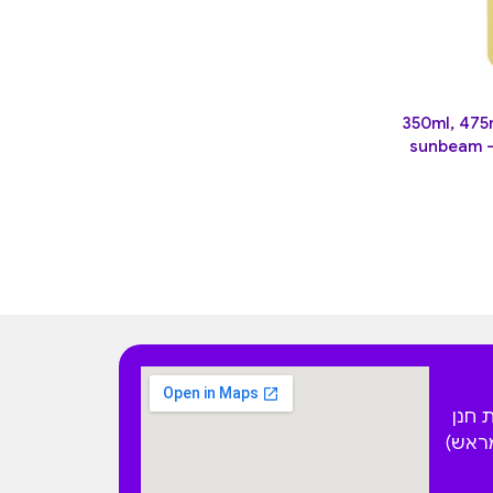
זועים קטן לבקבוקים 350ml, 475ml,
 הפקאן 4 בית חנן
מראש)