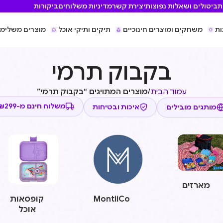
ת
ביטולים ושאלות נפוצות
יצירת קשר
מדיניות משלוחים
ביקורות
ות
משחקים ומוצרים חינוכיים
תיקים ותיקי אוכל
מוצרים משלימי
בקבוק תרמי
עמוד הבית
/
מוצרים המתויגים “בקבוק תרמי”
מותגים מובילים
איכות ובטיחות
משלוח חינם מ-₪299
מארזים
MontiiCo
קופסאות
אוכל