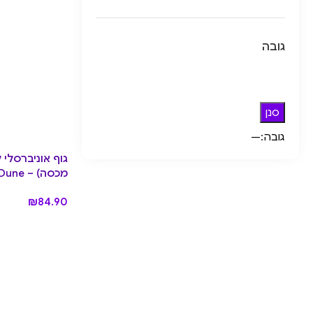
גובה
סנן
גובה:
—
מכסה) – Dune
₪
84.90