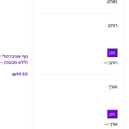
מותג
רוחב
סנן
(ללא מכסה) – Dusk
רוחב:
—
₪
99.90
אורך
סנן
אורך:
—