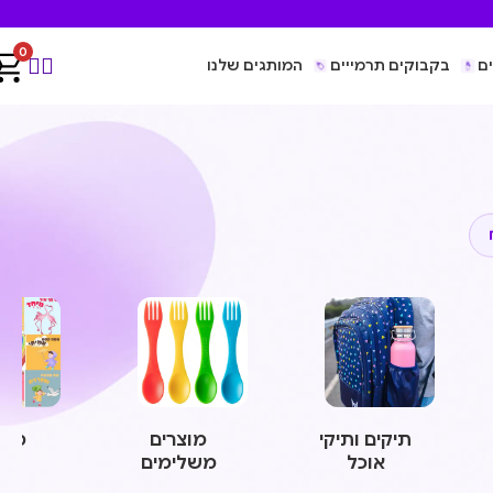
0
ם
בקבוקים תרמייים
המותגים שלנו
תיקים ותיקי
מוצרים
משח
אוכל
משלימים
ומו
חינ