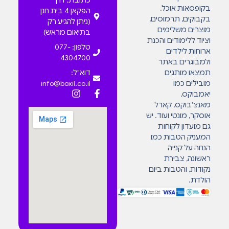
כתובת: דרך
בקופסאות אוכל,
הפקאן 4 בית חנן
בקבוקים, תרמוסים,
(ניתן להגיע רק
מוצרים משלימים
בתיאום מראש)
וציוד ללימודים והכנת
טלפון: 077-
ארוחות לילדים
4304700
ולמבוגרים באתר
תמצאו מותגים
דוא"ל:
מובילים כמו
info@boxil.co.il
יאמבוקס,
מאנצ’בוקס, קארל
אוסקר, מונטי ועוד. יש
גם מועדון לקוחות
המעניק הטבות כמו
הנחה על קנייה
ראשונה, צבירת
נקודות, והטבות ביום
הולדת.