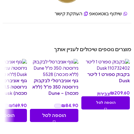
שיתוף בווטאסאפ
העתקת קישור
מוצרים נוספים שיכולים לעניין אותך
בקבוק ספורט 1 ליטר
Dusk
גוף אוניברסלי לבקבוק
גוף אוניברסלי
נירוסטה 350 מ"ל (ללא
נירו
₪
209.60
מכסה) – Dune
מכסה) XXL – Dusk
צבירת
20.96
הוספה לסל
₪
169.90
₪
84.90
נקודות
הוספה לסל
הוספה 