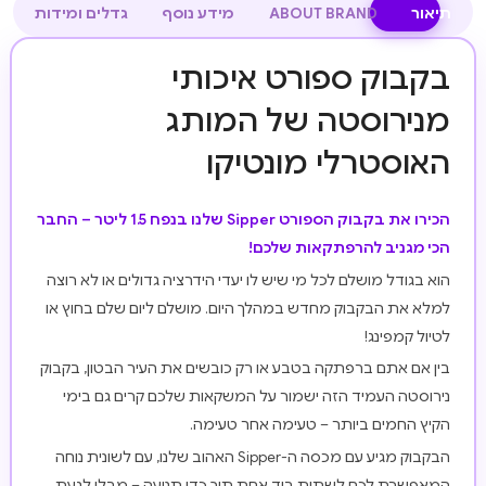
תיאור
ABOUT BRAND
מידע נוסף
גדלים ומידות
בקבוק ספורט איכותי
מנירוסטה של המותג
האוסטרלי מונטיקו
הכירו את בקבוק הספורט Sipper שלנו בנפח 1.5 ליטר – החבר
הכי מגניב להרפתקאות שלכם!
הוא בגודל מושלם לכל מי שיש לו יעדי הידרציה גדולים או לא רוצה
למלא את הבקבוק מחדש במהלך היום. מושלם ליום שלם בחוץ או
לטיול קמפינג!
בין אם אתם ברפתקה בטבע או רק כובשים את העיר הבטון, בקבוק
נירוסטה העמיד הזה ישמור על המשקאות שלכם קרים גם בימי
הקיץ החמים ביותר – טעימה אחר טעימה.
הבקבוק מגיע עם מכסה ה-Sipper האהוב שלנו, עם לשונית נוחה
המאפשרת לכם לשתות ביד אחת תוך כדי תנועה – מבלי לגעת