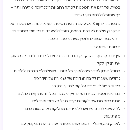
בפייה. שדרגנו את המכסה לפתח רחב יותר לזרימה מהירה יותר –
כך שתוכלו ללגום תוך שניות.
מכסה ה-Sipper מגיע עם רצועת נשיאה תואמת נוחה שתשמור על
הבקבוק שלכם לצדכם. בנוסף, תוכלו להיפרד מדליפות מטרידות
– המכסה אטום לחלוטין כשהוא סגור היטב.
תכונות שתאהבו:
אין יותר קרצוף – הבקבוק והמכסה בטוחים למדיח כלים, מה שהופך
את הניקוי לקל
בגודל הנכון להידרציה לאורך כל היום – מושלם למבוגרים ולילדים
גדולים שעברו לליגה הגדולה של שמירה על הידרציה!
בידוד כפול לשמירה על קור למשך זמן רב
בנוי מנירוסטה עמידה שתחזיק מעמד בכל הרפתקאות שלכם
פתח רחב מתאים לקוביות קרח מכל הצורות והגדלים
ללא עיבוי לחות, פירושו ללא ידיים מחליקות או טבעות מים
מפתיעות
לא רק פונקציונלי – הפכו אותו אופנתי! שדרגו את הבקבוק עם