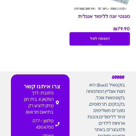
מגנטי יוגה ללימוד אנגלית
₪
79.90
הוספה לסל
בוקסאיל (Boxil) היא
צרו איתנו קשר
חנות אונליין המתמחה
כתובת: דרך
בקופסאות אוכל,
הפקאן 4 בית חנן
בקבוקים, תרמוסים,
(ניתן להגיע רק
מוצרים משלימים
בתיאום מראש)
וציוד ללימודים והכנת
טלפון: 077-
ארוחות לילדים
4304700
ולמבוגרים באתר
תמצאו מותגים
דוא"ל: