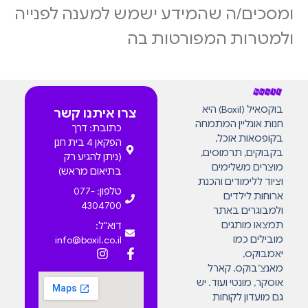
ומסכים/ה שהמידע ישמש למענה לפנייה
ולמטרות המפורטות בה
בוקסאיל (Boxil) היא
צרו איתנו קשר
חנות אונליין המתמחה
כתובת: דרך
בקופסאות אוכל,
הפקאן 4 בית חנן
בקבוקים, תרמוסים,
(ניתן להגיע רק
מוצרים משלימים
בתיאום מראש)
וציוד ללימודים והכנת
טלפון: 077-
ארוחות לילדים
4304700
ולמבוגרים באתר
תמצאו מותגים
דוא"ל:
מובילים כמו
info@boxil.co.il
יאמבוקס,
מאנצ’בוקס, קארל
אוסקר, מונטי ועוד. יש
גם מועדון לקוחות