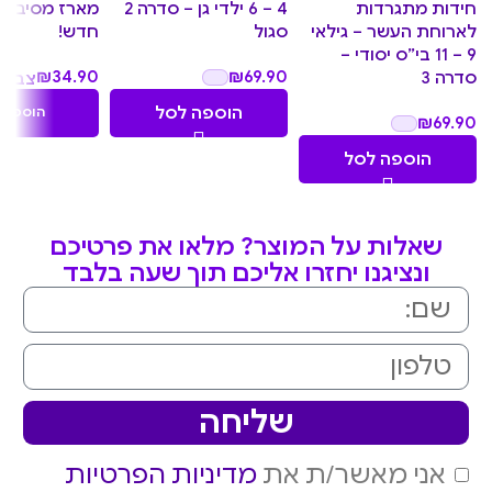
חידות מתגרדות
4 – 6 ילדי גן – סדרה 2
מארז מסיבת ה
לארוחת העשר – גילאי
סגול
חדש!
9 – 11 בי”ס יסודי –
₪
34.90
₪
69.90
סדרה 3
צביר
3.49
הוספה לסל
הוספה 
₪
69.90
נקודו
הוספה לסל
שאלות על המוצר? מלאו את פרטיכם
ונציגנו יחזרו אליכם תוך שעה בלבד
שליחה
אני מאשר/ת את
מדיניות הפרטיות