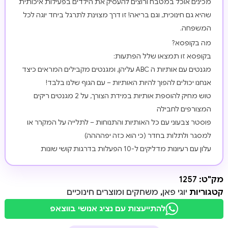
מכינים אוכל במטבח ורוצים להעסיק את הילדים בפעילות איכותית
שהיא גם חינוכית, וגם בריאה! זו דרך מצוינת לתרגל ביחד יוגה לכל
המשפחה.
מה בקופסא?
בקופסא זו תמצאו שלל הפתעות:
מגנטים עם אותיות ה ABC עליהן, ומגנטים מקבילים המראים כיצד
אנחנו יכולים להפוך להיות האותיות – עם הגוף שלנו בלבד!
טוש מחיק להוספת אותיות במידת הצורך, על 2 מגנטים ריקים
המצורפים לחבילה
פוסטר צבעוני עם כל האותיות והתנוחות – לתלייה על המקרר או
למסגר ולתלות בחדר (כי הוא כזה יפהההה)
עלון עם רעיונות מדליקים ל-10 הפעלות בדרגות קושי שונות
מק"ט:
1257
קטגוריות
יוגי פאן
,
משחקים ומוצרים חינוכיים
להתייעצות עם נציג אנושי בווצאפ