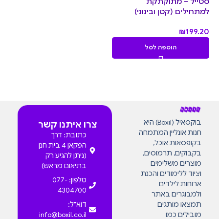
סטייל – מתוקתקת
למתחילים (קטן ובינוני)
₪
199.20
הוספה לסל
בוקסאיל (Boxil) היא
צרו איתנו קשר
חנות אונליין המתמחה
כתובת: דרך
בקופסאות אוכל,
הפקאן 4 בית חנן
בקבוקים, תרמוסים,
(ניתן להגיע רק
מוצרים משלימים
בתיאום מראש)
וציוד ללימודים והכנת
טלפון: 077-
ארוחות לילדים
4304700
ולמבוגרים באתר
תמצאו מותגים
דוא"ל:
מובילים כמו
info@boxil.co.il