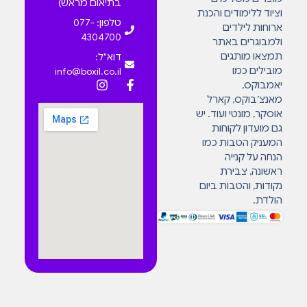
בתיאום מראש)
וציוד ללימודים והכנת
טלפון: 077-
ארוחות לילדים
4304700
ולמבוגרים באתר
תמצאו מותגים
דוא"ל:
מובילים כמו
info@boxil.co.il
יאמבוקס,
מאנצ’בוקס, קארל
אוסקר, מונטי ועוד. יש
גם מועדון לקוחות
המעניק הטבות כמו
הנחה על קנייה
ראשונה, צבירת
נקודות, והטבות ביום
הולדת.