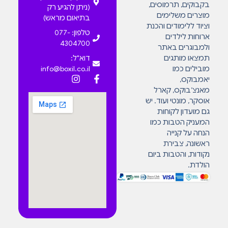
בקבוקים, תרמוסים,
(ניתן להגיע רק
מוצרים משלימים
בתיאום מראש)
וציוד ללימודים והכנת
טלפון: 077-
ארוחות לילדים
4304700
ולמבוגרים באתר
תמצאו מותגים
דוא"ל:
מובילים כמו
info@boxil.co.il
יאמבוקס,
מאנצ’בוקס, קארל
אוסקר, מונטי ועוד. יש
גם מועדון לקוחות
המעניק הטבות כמו
הנחה על קנייה
ראשונה, צבירת
נקודות, והטבות ביום
הולדת.