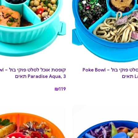
קופסת אוכל לסלט פוקי בול Poke Bowl –
קופסת אוכל 
ם
Paradise Aqua, 3 תאים
₪
119