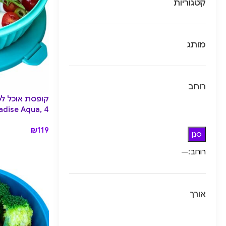
קטגוריות
מותג
רוחב
Paradise Aqua, 4 
₪
119
סנן
רוחב:
—
אורך