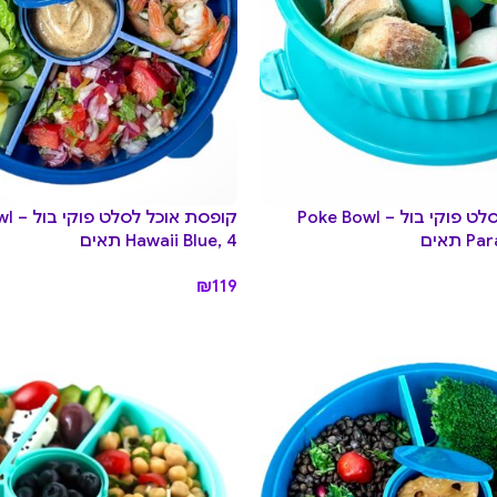
קופסת אוכל לסלט פוקי בול Poke Bowl –
קופסת אוכל 
תאים
Hawaii Blue, 4 תאים
₪
119