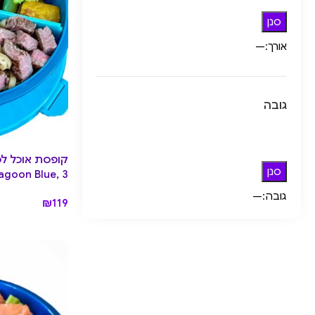
סנן
אורך:
—
גובה
סנן
Lagoon Blue, 3 תאי
גובה:
—
₪
119