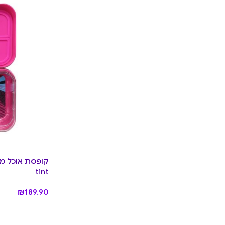
tint
₪
189.90