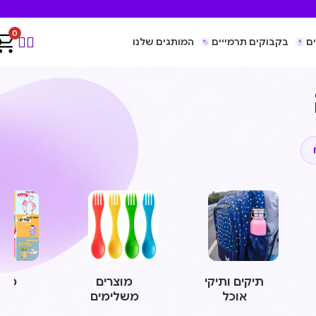
0
ם
בקבוקים תרמייים
המותגים שלנו
תיקים ותיקי
מוצרים
משח
אוכל
משלימים
ומו
חינ