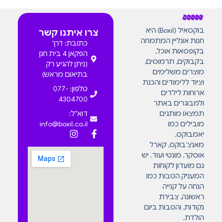
בוקסאיל (Boxil) היא
צרו איתנו קשר
חנות אונליין המתמחה
כתובת: דרך
בקופסאות אוכל,
הפקאן 4 בית חנן
בקבוקים, תרמוסים,
(ניתן להגיע רק
מוצרים משלימים
בתיאום מראש)
וציוד ללימודים והכנת
טלפון: 077-
ארוחות לילדים
4304700
ולמבוגרים באתר
תמצאו מותגים
דוא"ל:
מובילים כמו
info@boxil.co.il
יאמבוקס,
מאנצ’בוקס, קארל
אוסקר, מונטי ועוד. יש
גם מועדון לקוחות
המעניק הטבות כמו
הנחה על קנייה
ראשונה, צבירת
נקודות, והטבות ביום
הולדת.