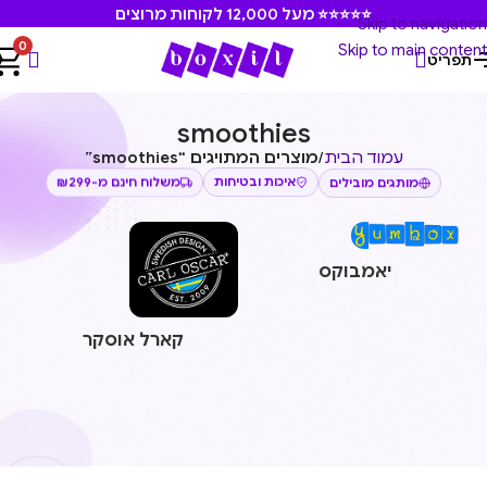
⭐⭐⭐⭐⭐ מעל 12,000 לקוחות מרוצים
Skip to navigation
0
Skip to main content
תפריט
smoothies
עמוד הבית
/
מוצרים המתויגים “smoothies”
משלוח חינם מ-₪299
איכות ובטיחות
מותגים מובילים
יאמבוקס
קארל אוסקר