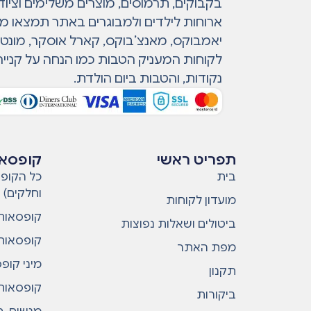
בקבוקים, תרמוסים, מוצרים משלימים וציוד
ארוחות לילדים ולמבוגרים באתר תמצאו מות
יאמבוקס, מאנצ’בוקס, קארל אוסקר, מונטי ו
לקוחות המעניק הטבות כמו הנחה על קנייה
נקודות, והטבות ביום הולדת.
תפריט ראשי
קופסאו
בית
כל הקופס
וחלקים)
מועדון לקוחות
קופסאות 
ביטולים ושאלות נפוצות
קופסאות 
מפת האתר
מיני קופ
תקנון
קופסאות 
ביקורות