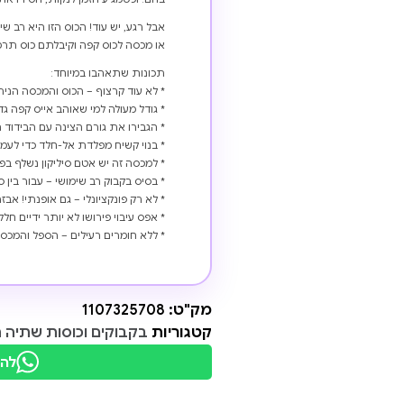
אבל רגע, יש עוד! הכוס הזו היא רב 
או מכסה לכוס קפה וקיבלתם כוס תרמ
תכונות שתאהבו במיוחד:
* לא עוד קרצוף – הכוס והמכסה הנית
* גודל מעולה למי שאוהב אייס קפה גדו
* הגבירו את גורם הצינה עם הבידוד ה
* בנוי קשיח מפלדת אל-חלד כדי לע
* למכסה זה יש אטם סיליקון נשלף בפני
* בסיס בקבוק רב שימושי – עבור בין
* לא רק פונקציונלי – גם אופנתי! אב
* אפס עיבוי פירושו לא יותר ידיים ח
* ללא חומרים רעילים – הספל והמכסה הזה הם 100% ללא 
מק"ט:
1107325708
קטגוריות
בקבוקים וכוסות שתיה 
להת