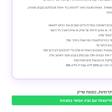
שימושית. הוסיפו מכסה סיפר ללגימה ביד אחת וקיבלתם בקבוק ספורט,
ית!
נים לשטיפה במדיח כלים הופכים את הניקוי לפשוט
ל, או אוהב לרזות על שייק או שייק לאורך כל היום!
כפול שלנו
מוד בהרפתקאות הפרועות ביותר שלך
ם לניקוי קל
 סגנונות המכסים האחרים שלנו כדי להתאים לצרכים שלך
זרו את הבסיס שלך עם בולם בצבע נוסף האהוב עליך
לקלקות או טבעות מים מפתיעות
עופרת וללא BPA
תרמיות
,
כוסות שייק
ייעצות עם נציג אנושי בווצאפ