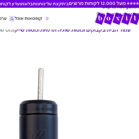
⭐ מעל 12,000 לקוחות מרוצים
בית
קצת עלינו
חנות
בלוג
מועדון לקוחו
Skip to navigation
Skip to main content
קופסאות אוכל
ערכ
עמוד הבית
/
בקבוקים וכוסות שתיה תרמיות
/
כוסות שייק
/
כוס שייק 700 מ״ל lack