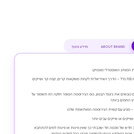
ABOUT BRAND
מידע נוסף
ת המותג האוסטרלי מונטיקו
הכירו את כוס השייק והקש שלנו בנפח 700 מ”ל – הדרך האידיאלית לקחת משקאות קרים, קפה קר ושייקים
ובשים את ג’ונגל הבטון, כוס הנירוסטה הסופר חזקה הזו תשמור על
ץ החמים ביותר.
– מגיע עם קשית הנירוסטה המותאמת שלנו.
יקים או שייקים עבים יותר.
 חדש של מכסה חד-שכבתי כך שאין פינות או פינות למים להתחבא
אטם הסיליקון הניתן להחלפה וזירקו הכל למדיח הכלים!