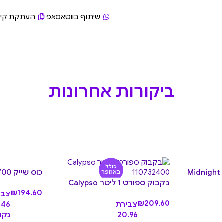
שיתוף בווטאסאפ
העתקת קיש
ביקורות אחרונות
כולל
כוס שייק 700 מ״ל Dusk
באמפר
בקבוק ספורט 1 ליטר Calypso
₪
194.60
צבי
₪
209.60
צבירת
.46
20.96
נקו