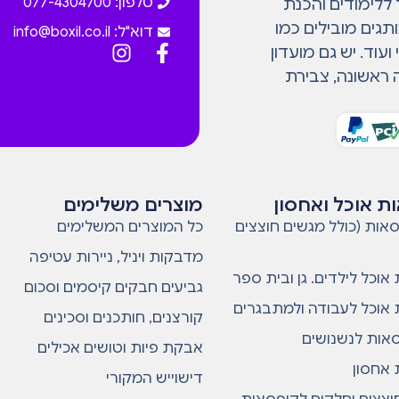
טלפון: 077-4304700
 ללימודים והכנת
גים מובילים כמו
דוא"ל:
info@boxil.co.il
עוד. יש גם מועדון
 ראשונה, צבירת
ת אוכל ואחסון
מוצרים משלימים
אות (כולל מגשים חוצצים
כל המוצרים המשלימים
מדבקות ויניל, ניירות עטיפה
אוכל לילדים. גן ובית ספר
גביעים חבקים קיסמים וסכום
אוכל לעבודה ולמתבגרים
קורצנים, חותכנים וסכינים
סאות לנשנושים
אבקת פיות וטושים אכילים
אחסון
דישוייש המקורי