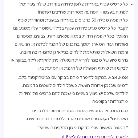
כל כרטיס עטוף באריזת צלופן כיחידה בודדת, שילד צעיר יכול
לפתוח בעצמו – הפתעה מסקרנת שחייבים לפתוח!
כל קופסה מכילה 50 כרטיסים באריזה צבעונית ומהודרת שכיף
לקבל. כל כרטיס מגיע כיחידה עטוף בניילון ששומר עליו ממגע עם
האוכל. בכל קופסה חידות במגוון נושאים: חיות, צבעים, מספרים
ואותיות ועוד. המארז תומך בתכנים של הכנה לכיתה א'. הנושאים
ורמת השאלות מותאמת לילדים בגילאי גן טרום-חובה וחובה.
נדרש סיוע של מבוגר לקריאת השאלה: ניתן להקריא לילד בבוקר או
לבקש את שיתוף הפעולה של הגננת או הסייעת בגן.
אמא, אבא, במקום להיפרד מהם בבוקר עם צביטה קטנה בלב,
דמיינו שבזמן ארוחת העשר, כשכל הילדים לועסים בדממה,
לילדים שלכם יש ניצוץ בעיניים כי שמת להם כרטיס של "חידות
מתגרדות" בקופסה.
סבתא וסבא, מחפשים מתנה מקורית וחינוכית לנכדים
האהובים? הקטנטנים אוהבים לגרד וללמוד דברים חדשים.
* המוצר מאושר עפ"י בדיקת מכון התקנים הישראלי
למעבר לחידות מתגרדות לגילאי 6-8