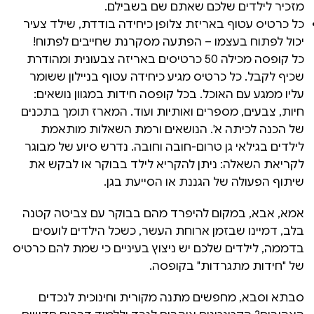
מזכיר לילדים שלכם שאתם שם בשבילם.
כל כרטיס עטוף באריזת צלופן כיחידה בודדת, שילד צעיר
יכול לפתוח בעצמו – הפתעה מסקרנת שחייבים לפתוח!
כל קופסה מכילה 50 כרטיסים באריזה צבעונית ומהודרת
שכיף לקבל. כל כרטיס מגיע כיחידה עטוף בניילון ששומר
עליו ממגע עם האוכל. בכל קופסה חידות במגוון נושאים:
חיות, צבעים, מספרים ואותיות ועוד. המארז תומך בתכנים
של הכנה לכיתה א'. הנושאים ורמת השאלות מותאמת
לילדים בגילאי גן טרום-חובה וחובה. נדרש סיוע של מבוגר
לקריאת השאלה: ניתן להקריא לילד בבוקר או לבקש את
שיתוף הפעולה של הגננת או הסייעת בגן.
אמא, אבא, במקום להיפרד מהם בבוקר עם צביטה קטנה
בלב, דמיינו שבזמן ארוחת העשר, כשכל הילדים לועסים
בדממה, לילדים שלכם יש ניצוץ בעיניים כי שמת להם כרטיס
של "חידות מתגרדות" בקופסה.
סבתא וסבא, מחפשים מתנה מקורית וחינוכית לנכדים