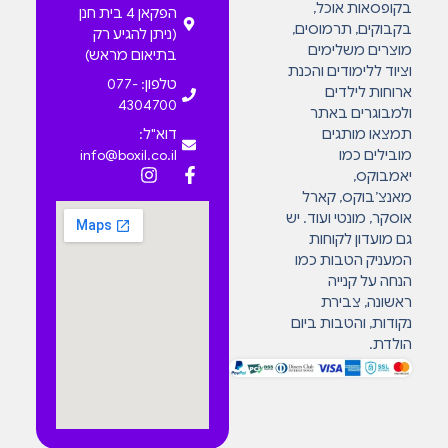
בקופסאות אוכל,
הפקאן 4 בית חנן
בקבוקים, תרמוסים,
(ניתן להגיע רק
מוצרים משלימים
בתיאום מראש)
וציוד ללימודים והכנת
טלפון: 077-
ארוחות לילדים
4304700
ולמבוגרים באתר
תמצאו מותגים
דוא"ל:
מובילים כמו
info@boxil.co.il
יאמבוקס,
מאנצ’בוקס, קארל
אוסקר, מונטי ועוד. יש
גם מועדון לקוחות
המעניק הטבות כמו
הנחה על קנייה
ראשונה, צבירת
נקודות, והטבות ביום
הולדת.