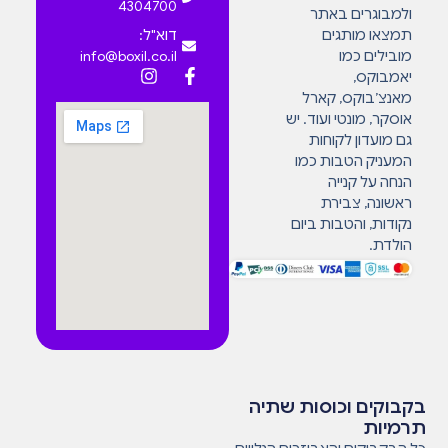
4304700
ולמבוגרים באתר
תמצאו מותגים
דוא"ל:
מובילים כמו
info@boxil.co.il
יאמבוקס,
מאנצ’בוקס, קארל
אוסקר, מונטי ועוד. יש
גם מועדון לקוחות
המעניק הטבות כמו
הנחה על קנייה
ראשונה, צבירת
נקודות, והטבות ביום
הולדת.
בקבוקים וכוסות שתיה
תרמיות