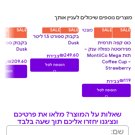
מוצרים נוספים שיכולים לעניין אותך
SALE
SALE
SALE
SALE
SALE
SALE
בקבוק ספורט 1.5 ליטר
כוס קפה תרמית
Dusk
מנירוסטה כפולה ענק –
Dusk
₪
249.60
תות MontiiCo Mega
צבירת
₪
209.60
Coffee Cup –
24.96
צבי
הוספה לסל
Strawberry
נקודות
.96
הוספה 
נקו
₪
119
צבירת
11.90
הוספה לסל
נקודות
שאלות על המוצר? מלאו את פרטיכם
ונציגנו יחזרו אליכם תוך שעה בלבד