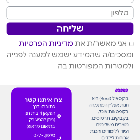
שליחה
אני מאשר/ת את
מדיניות הפרטיות
ומסכים/ה שהמידע ישמש למענה לפנייה
ולמטרות המפורטות בה
בוקסאיל (Boxil) היא
צרו איתנו קשר
חנות אונליין המתמחה
כתובת: דרך
בקופסאות אוכל,
הפקאן 4 בית חנן
בקבוקים, תרמוסים,
(ניתן להגיע רק
מוצרים משלימים
בתיאום מראש)
וציוד ללימודים והכנת
טלפון: 077-
ארוחות לילדים