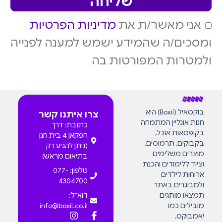
שליחה
אני מאשר/ת את
מדיניות הפרטיות
ומסכים/ה שהמידע ישמש למענה לפנייה
ולמטרות המפורטות בה
בוקסאיל (Boxil) היא
צרו איתנו קשר
חנות אונליין המתמחה
כתובת: דרך
בקופסאות אוכל,
הפקאן 4 בית חנן
בקבוקים, תרמוסים,
(ניתן להגיע רק
מוצרים משלימים
בתיאום מראש)
וציוד ללימודים והכנת
טלפון: 077-
ארוחות לילדים
4304700
ולמבוגרים באתר
תמצאו מותגים
דוא"ל:
מובילים כמו
info@boxil.co.il
יאמבוקס,