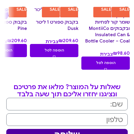
יחיד
SALE
SALE
SALE
SALE
SALE
אחרונ
שומר קור לפחיות
בקבוק ספורט 1 ליטר
ובקבוקים MontiiCo
Dusk
Pine
Insulated Can &
₪
209.60
₪
209.60
Bottle Cooler – Coal
צבירת
צבי
.96
20.96
הוספה לסל
הוספה 
₪
98.60
צבירת
נקודות
נקו
9.86
הוספה לסל
נקודות
שאלות על המוצר? מלאו את פרטיכם
ונציגנו יחזרו אליכם תוך שעה בלבד