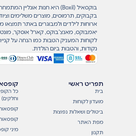
בוקסאיל (Boxil) היא חנות אונליין 
בקבוקים, תרמוסים, מוצרים משלימים וציוד
ארוחות לילדים ולמבוגרים באתר תמצאו מות
יאמבוקס, מאנצ’בוקס, קארל אוסקר, מונטי ו
לקוחות המעניק הטבות כמו הנחה על קנייה
נקודות, והטבות ביום הולדת.
תפריט ראשי
קופסאו
בית
כל הקופס
וחלקים)
מועדון לקוחות
קופסאות 
ביטולים ושאלות נפוצות
קופסאות 
מפת האתר
מיני קופ
תקנון