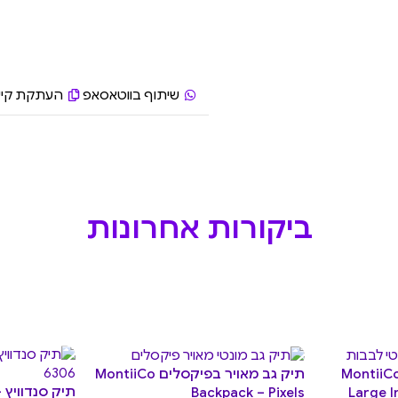
שיתוף בווטאסאפ
העתקת קיש
ביקורות אחרונות
ק אוכל מבודד גדול MontiiCo
תיק גב מאויר בפיקסלים MontiiCo
Backpack – Pixels
Large I