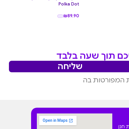
Polka Dot
כוכ
.90
₪
89.90
יכם תוך שעה בלבד
שליחה
 המפורטות בה
 הפקאן 4 בית חנן