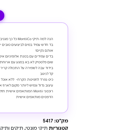
הנה למה תיקי MontiiCo כל כך מגניבים:
בד חדש עמיד במים לביצועים טובים י
אותם נקיים!
בדים עמידים עם בטנת אלומיניום איכ
שום פלסטיק לא בא במגע עם ארוחת 
בידוד עבה לשמירה על התכולה קרירה 
קל לניגוב
כיס נפרד לחפיסת הקרח- ללא אוכל 
עיצוב גדול וגמיש ליותר מקום לארוז 
רוכסני Montii המותאמים אישית חזקים וקלים לפתיחה
הדפסים מותאמים אישית
מק"ט:
5417
קטגוריות
תיקי מונטי
,
תיקים ותיקי