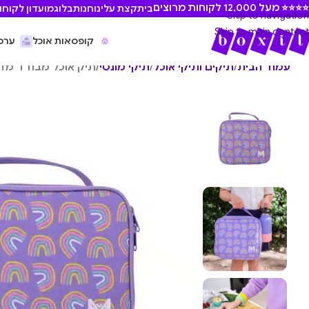
⭐ מעל 12,000 לקוחות מרוצים
בית
קצת עלינו
חנות
בלוג
מועדון לקוחו
Skip to navigation
Skip to main content
קופסאות אוכל
ערכ
עמוד הבית
/
תיקים ותיקי אוכל
/
תיקי מונטי
/
תיק אוכל מבודד מדיום edium Insulated Lunch Bag – Rainbows