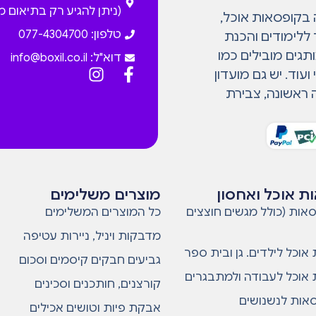
(ניתן להגיע רק בתיאום 
המתמחה בקופסאות אוכל,
טלפון: 077-4304700
 ללימודים והכנת
גים מובילים כמו
דוא"ל:
info@boxil.co.il
עוד. יש גם מועדון
 ראשונה, צבירת
ת אוכל ואחסון
מוצרים משלימים
אות (כולל מגשים חוצצים
כל המוצרים המשלימים
מדבקות ויניל, ניירות עטיפה
אוכל לילדים. גן ובית ספר
גביעים חבקים קיסמים וסכום
אוכל לעבודה ולמתבגרים
קורצנים, חותכנים וסכינים
סאות לנשנושים
אבקת פיות וטושים אכילים