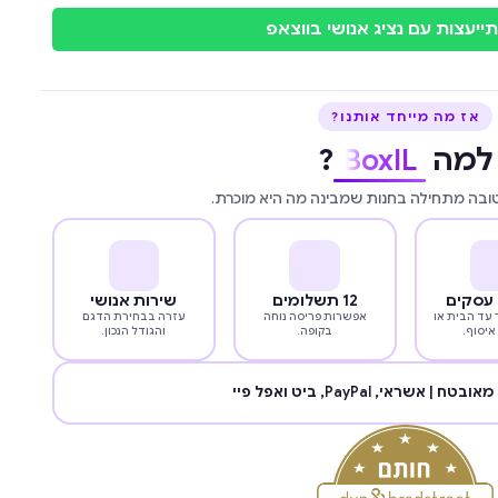
ייעצות עם נציג אנושי בווצאפ
אז מה מייחד אותנו?
למה
BoxIL
?
טובה מתחילה בחנות שמבינה מה היא מוכרת.
12 תשלומים
שירות אנושי
עד הבית או
אפשרות פריסה נוחה
עזרה בבחירת הדגם
איסוף.
בקופה.
והגודל הנכון.
מאובטח | אשראי,
PayPal
, ביט ואפל פיי