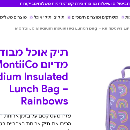
ת
ביטולים ושאלות נפוצות
יצירת קשר
מדיניות משלוחים
ביקורות
ות
משחקים ומוצרים חינוכיים
תיקים ותיקי אוכל
מוצרים משלימי
MontiiCo M
תיק אוכל מבוד
מדיום ntiiCo
ium Insulated
Lunch Bag –
Rainbows
פזרו מעט קסם על בזמן ארוחת הצהריי
הכירו את תיק ארוחת הצהריים בגוד