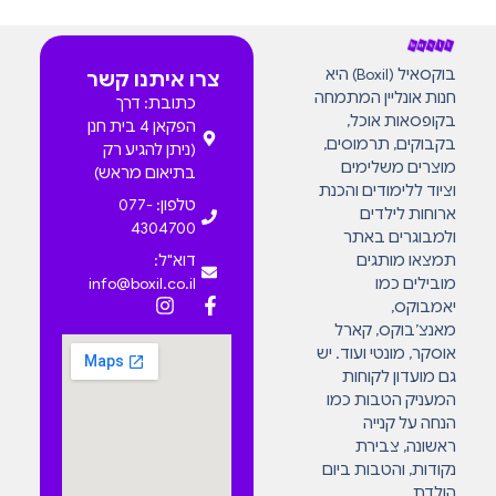
בוקסאיל (Boxil) היא
צרו איתנו קשר
חנות אונליין המתמחה
כתובת: דרך
בקופסאות אוכל,
הפקאן 4 בית חנן
בקבוקים, תרמוסים,
(ניתן להגיע רק
מוצרים משלימים
בתיאום מראש)
וציוד ללימודים והכנת
טלפון: 077-
ארוחות לילדים
4304700
ולמבוגרים באתר
תמצאו מותגים
דוא"ל:
מובילים כמו
info@boxil.co.il
יאמבוקס,
מאנצ’בוקס, קארל
אוסקר, מונטי ועוד. יש
גם מועדון לקוחות
המעניק הטבות כמו
הנחה על קנייה
ראשונה, צבירת
נקודות, והטבות ביום
הולדת.