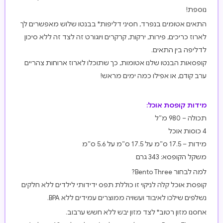
נוספת!
התאים אטומים בנפרד, חסיני דליפות* בבנטו שלוש מאפשרים לך
לארוז כריכים, פירות, ירקות, קרקרים ויוגורט זה לצד זה ללא סיכון
לדליפה בין התאים.
קופסאות הבנטו שלנו אטומות, כך שתוכלו לארוז ארוחות צהריים
ערב קודם, או אפילו כמה ימים מראש!
מידות קופסת אוכל:
תכולה – 980 מ”ל
4 כוסות אוכל
מידות – 17.5 ס”מ על 17.5 ס”מ על 5.6 ס”מ
משקל הקופסא: 343 גרם
למה לבחור Bento Three?
קופסת אוכל קלה לניקוי זו כוללת תפס ידידותי לילדים
ללא חלקים
נשלפים שילכו לאיבוד
ועשויה ממוצרים עמידים ללא BPA.
אחסנו מזון רטוב* לצד מזון יבש ללא חשש ערבוב.