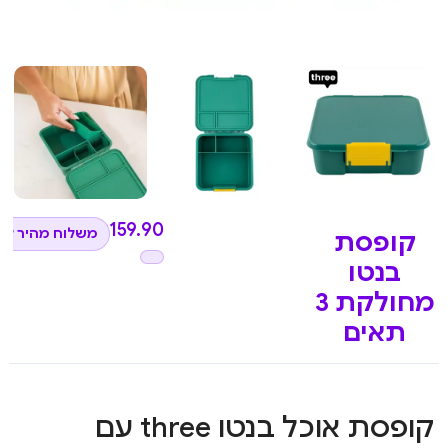
₪
159.90
משלוח מהיר לכ
קופסת
בנטו
מחולקת 3
תאים
קופסת אוכל בנטו three עם