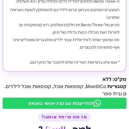
ה-Bento Three מתאים למדיח כלים (מתלה עליון <40 מעלות).
העיצובים המהנים מבחוץ יגרמו לילדיכם להשתוקק לשעת הארוחה
שתגיע.|
מכיוון של-Bento Three אין חלקים נשלפים, היא קומפקטית אך
למרות זאת מכילה כמות גדולה של מזון,
מה שהופך אותה לאידיאלית עבור ילדים מתבגרים שאוכלים יותר,
ואף מתאימה למבוגרים.
.
* אנא עיינו בהוראות האריזה שלנו להסבר על מזון רטוב.
מק"ט:
ללא
קטגוריות
MontiiCo
,
קופסאות אוכל
,
קופסאות אוכל לילדים.
גן ובית ספר
להתייעצות עם נציג אנושי בווצאפ
אז מה מייחד אותנו?