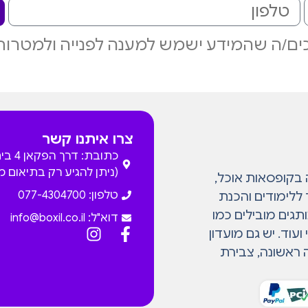
ם/ה שהמידע ישמש למענה לפנייה ולמטרות
צרו איתנו קשר
כתובת: דרך
(ניתן להגיע רק בתיאום 
המתמחה בקופסאות אוכל,
טלפון: 077-4304700
 ללימודים והכנת
גים מובילים כמו
דוא"ל:
info@boxil.co.il
עוד. יש גם מועדון
 ראשונה, צבירת