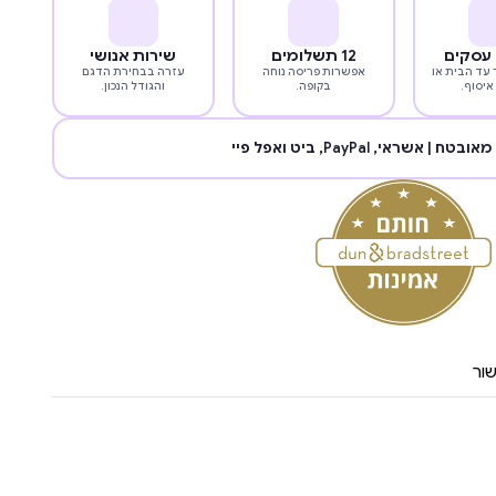
12 תשלומים
שירות אנושי
עד הבית או
אפשרות פריסה נוחה
עזרה בבחירת הדגם
איסוף.
בקופה.
והגודל הנכון.
מאובטח | אשראי,
PayPal
, ביט ואפל פיי
ור