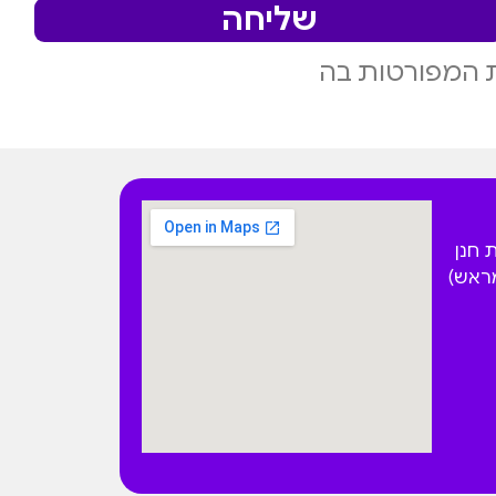
שליחה
 המפורטות בה
 הפקאן 4 בית חנן
מראש)