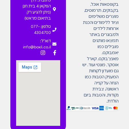
בקופסאות אוכל,
הפקאן 4 בית חנן
בקבוקים, תרמוסים,
(ניתן להגיע רק
מוצרים משלימים
בתיאום מראש)
וציוד ללימודים והכנת
טלפון: 077-
ארוחות לילדים
4304700
ולמבוגרים באתר
תמצאו מותגים
דוא"ל:
מובילים כמו
info@boxil.co.il
יאמבוקס,
מאנצ’בוקס, קארל
אוסקר, מונטי ועוד. יש
גם מועדון לקוחות
המעניק הטבות כמו
הנחה על קנייה
ראשונה, צבירת
נקודות, והטבות ביום
הולדת.