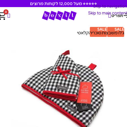
⭐⭐⭐⭐⭐ מעל 12,000 לקוחות מרוצים
Skip to navigation
0
Skip to main content
תפריט
עמוד הבית
/
מוצרים משלימים
/
דישוייש המקורי
SALE
SALE
ג'לו משבצות
סוכריה
קלאסי