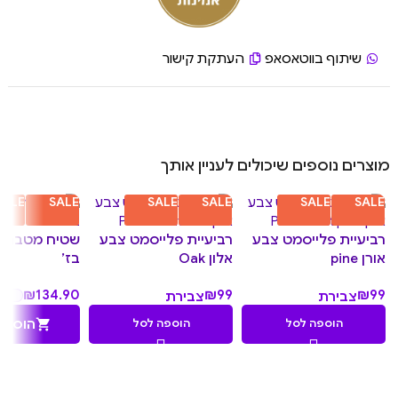
שיתוף בווטאסאפ
העתקת קישור
מוצרים נוספים שיכולים לעניין אותך
SALE
SALE
SALE
SALE
SALE
SALE
רביעיית פלייסמט צבע
רביעיית פלייסמט צבע
שטיח מטבח די
אורן pine
אלון Oak
בז’
₪
134.90
₪
99
₪
99
צבירת
צבירת
9.90
9.90
הוספה לסל
הוספה לסל
הוספה
נקודות
נקודות