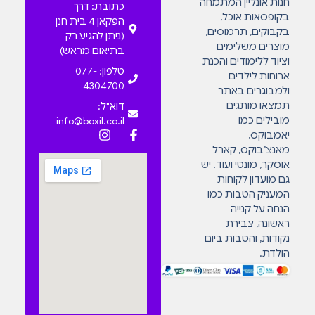
חנות אונליין המתמחה
כתובת: דרך
בקופסאות אוכל,
הפקאן 4 בית חנן
בקבוקים, תרמוסים,
(ניתן להגיע רק
מוצרים משלימים
בתיאום מראש)
וציוד ללימודים והכנת
טלפון: 077-
ארוחות לילדים
4304700
ולמבוגרים באתר
תמצאו מותגים
דוא"ל:
מובילים כמו
info@boxil.co.il
יאמבוקס,
מאנצ’בוקס, קארל
אוסקר, מונטי ועוד. יש
גם מועדון לקוחות
המעניק הטבות כמו
הנחה על קנייה
ראשונה, צבירת
נקודות, והטבות ביום
הולדת.