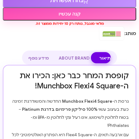
בחרו אפשרויות
קנה עכשיו
מלאי מוגבל, נותרו רק 10 יחידות ממוצר זה.
מותג:
תיאור
ABOUT BRAND
מידע נוסף
קופסת המחר כבר כאן: הכירו את
ה-Munchbox Flexi4 Square!
גרסת ה-
Munchbox Flexi4 Square
החדשה והמשודרגת זמינה
כעת בעיצוב עשוי
100% סיליקון פרימיום בדרגת Platinum
–
בטוח לחלוטין לשימוש, אינו רעיל ונקי לחלוטין מ-BPA ומ-
Phthalates!
עם ארבעה תאים, ה-Flexi4 Square היא הפתרון האולטימטיבי לכל