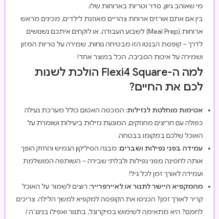
מי שאוהב גיוון, סדר וטריות בארוחות שלו.
בין אם אתם אורזים ארוחת צהריים מאוזנת לילדים, מכינים מראש
ארוחות (Meal Prep) לשבוע העבודה, או לוקחים איתכם נשנושים
לדרך – קופסת הבנטו הזו מבטיחה נוחות, שמירה על טריות המזון
ושמירה על איכות הסביבה, הכל במוצר אחד!
למה ה-Flexi4 Square הולכת לשנות
לכם את החיים?
אטימות מוחלטת לנזילות:
המכסה האטום כולל מערכת נעילה
כפולה עם חריצים מחוזקים, המונעת נזילות ביעילות ושומרת על
האוכל שלכם במקומו בבטחה.
עמידה בפני נפילות ושברים:
מבנה הסיליקון הגמיש והחזק הופך
אותה לחסינה מפני נפילות ולבלתי שבירה – השותפה המושלמת
ועמידה לאורך זמן לכל גיל!
מהמקפיא היישר לתנור או לאיירפרייר:
רוצים לשמור על האוכל
קריר לאורך זמן? הכניסו את הקופסה למקפיא למשך הלילה. צריכים
לחמם? היא מתאימה לשימוש במיקרוגל, בתנור ואפילו בנינג'ה /