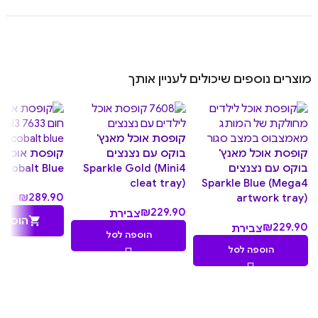
מוצרים נוספים שיכולים לעניין אותך
קופסת אוכל מאנץ'
קופסת אוכל מאנץ'
בוקס עם נצנצים
ק
בוקס עם נצנצים
Sparkle Gold (Mini4
 Cobalt Blue
cleat tray)
Sparkle Blue (Mega4
₪
289.90
artwork tray)
₪
229.90
צבירת
הוספה
₪
229.90
צבירת
22.99
הוספה לסל
22.99
נקודות
הוספה לסל
נקודות