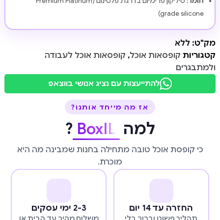
חומר:
סיליקון פרימיום בדרגת פלטינום (Premium Platinum
grade silicone)
מק"ט:
ללא
קטגוריות
קופסאות אוכל
,
קופסאות אוכל לעבודה
ולמתבגרים
להתייעצות עם נציג אנושי בווצאפ
אז מה מייחד אותנו?
למה
BoxIL
?
כי קופסת אוכל טובה מתחילה בחנות שמבינה מה היא
מוכרת.
החזרה עד 14 יום
2-3 ימי עסקים
תהליך פשוט וברור בלי
משלוח מהיר עד הבית או