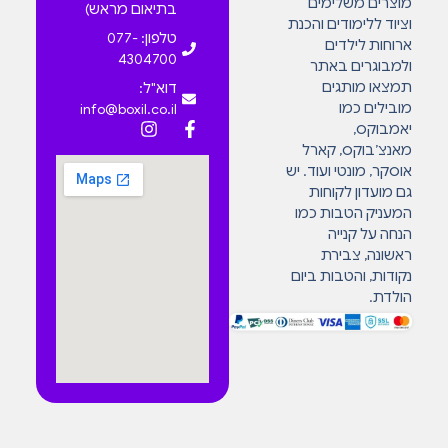
מוצרים משלימים
בתיאום מראש)
וציוד ללימודים והכנת
טלפון: 077-
ארוחות לילדים
4304700
ולמבוגרים באתר
תמצאו מותגים
דוא"ל:
מובילים כמו
info@boxil.co.il
יאמבוקס,
מאנצ’בוקס, קארל
אוסקר, מונטי ועוד. יש
גם מועדון לקוחות
המעניק הטבות כמו
הנחה על קנייה
ראשונה, צבירת
נקודות, והטבות ביום
הולדת.