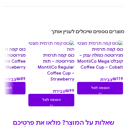
מוצרים נוספים שיכולים לעניין אותך
כוס קפה תרמ
כוס קפה תרמית
כוס קפה תרמית
מנירוסטה מיני
מנירוטסה כפולה ענק –
מנירוסטה – תות
 Mini Coffee
קובלט MontiiCo Mega
 – Blueberry
MontiiCo Regular
Coffee Cup – Cobalt
Coffee Cup –
₪
89
₪
119
Strawberry
צבירת
צבירת
8.90
11.90
הוספה 
הוספה לסל
₪
99
צבירת
נקודות
נקודות
9.90
הוספה לסל
נקודות
שאלות על המוצר? מלאו את פרטיכם