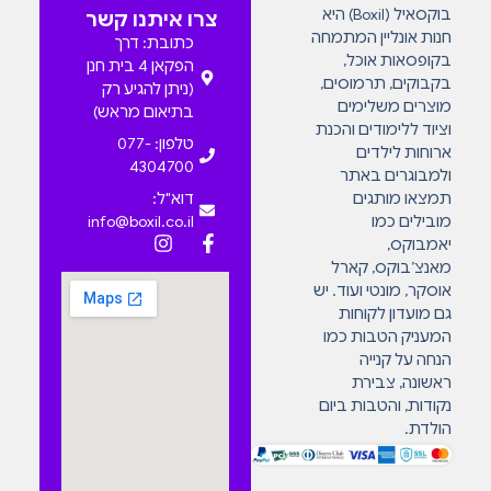
בוקסאיל (Boxil) היא
צרו איתנו קשר
חנות אונליין המתמחה
כתובת: דרך
בקופסאות אוכל,
הפקאן 4 בית חנן
בקבוקים, תרמוסים,
(ניתן להגיע רק
מוצרים משלימים
בתיאום מראש)
וציוד ללימודים והכנת
טלפון: 077-
ארוחות לילדים
4304700
ולמבוגרים באתר
תמצאו מותגים
דוא"ל:
מובילים כמו
info@boxil.co.il
יאמבוקס,
מאנצ’בוקס, קארל
אוסקר, מונטי ועוד. יש
גם מועדון לקוחות
המעניק הטבות כמו
הנחה על קנייה
ראשונה, צבירת
נקודות, והטבות ביום
הולדת.