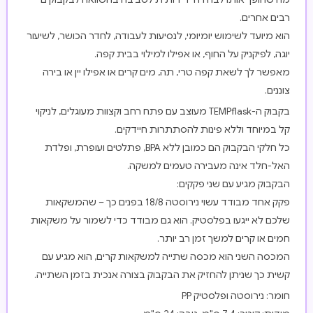
רבים אחרים.
הוא מיועד לשימוש יומיומי, לנסיעות לעבודה, לחדר הכושר, לשיעור
יוגה, לפיקניק על החוף, או אפילו למילוי בבית קפה.
מאפשר לך לשאת קפה טרי, תה, מים קרים או אפילו יין או בירה
צוננים.
בקבוק ה-TEMPflask מעוצב עם פתח רחב וקצוות מעוגלים, לניקוי
קל במיוחד וללא פינות להסתתרות חיידקים.
כל חלקי הבקבוק הם כמובן ללא BPA, פתלטים ועופרת, ופלדת
האל-חלד אינה מעבירה טעמים למשקה.
הבקבוק מגיע עם שני פקקים:
פקק אחד מבודד עשוי נירוסטה 18/8 בפנים כך – שהמשקאות
שלכם לא ייגעו בפלסטיק. הוא גם מבודד כדי לשמור על משקאות
חמים או קרים למשך זמן רב יותר.
המכסה השני הוא מכסה שתייה למשקאות קרים, הוא מגיע עם
קשית כך שניתן להחזיק את הבקבוק בצורה אנכית בזמן השתייה.
חומר: נירוסטה ופלסטיק PP