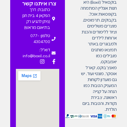
בוקסאיל (Boxil) היא
צרו איתנו קשר
חנות אונליין המתמחה
כתובת: דרך
בקופסאות אוכל,
הפקאן 4 בית חנן
בקבוקים, תרמוסים,
(ניתן להגיע רק
מוצרים משלימים
בתיאום מראש)
וציוד ללימודים והכנת
טלפון: 077-
ארוחות לילדים
4304700
ולמבוגרים באתר
תמצאו מותגים
דוא"ל:
מובילים כמו
info@boxil.co.il
יאמבוקס,
מאנצ’בוקס, קארל
אוסקר, מונטי ועוד. יש
גם מועדון לקוחות
המעניק הטבות כמו
הנחה על קנייה
ראשונה, צבירת
נקודות, והטבות ביום
הולדת.