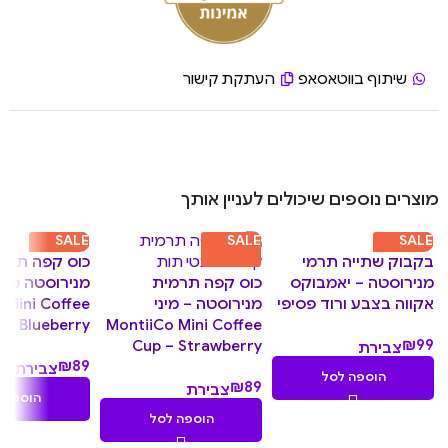
שיתוף בווטאסאפ
העתקת קישור
מוצרים נוספים שיכולים לעניין אותך
SALE
SALE
SALE
בקבוק שתייה תרמי
כוס קפה תרמ
מנירוסטה – יאמבוקס
כוס קפה תרמית
מנירוסטה מיני
אקווה בצבע ורוד פסיפי
מנירוסטה – מיני
 Mini Coffee
 – Blueberry
MontiiCo Mini Coffee
₪
99
Cup – Strawberry
צבירת
₪
89
9.90
צבירת
הוספה לסל
₪
89
נקודות
צבירת
8.90
הוספה 
8.90
נקודות
הוספה לסל
נקודות