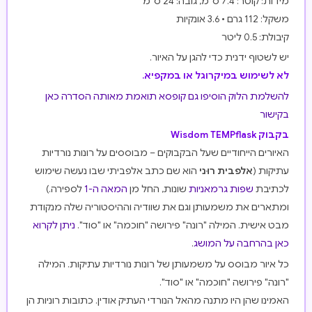
מידות: קוטר: 7.4 ס"מ, גובה: 24 ס"מ
משקל: 112 גרם • 3.6 אונקיות
קיבולת: 0.5 ליטר
יש לשטוף ידנית כדי להגן על האיור.
לא לשימוש במיקרוגל או במקפיא.
להשלמת הלוק הוסיפו גם קופסא תואמת מאותה הסדרה כאן
בקישור
בקבוק Wisdom TEMPflask
האיורים הייחודיים שעל הבקבוקים – מבוססים על רונות נורדיות
עתיקות (
אלפבית רוּני
הוא שם כתב אלפביתי שבו נעשה שימוש
לכתיבת
שפות גרמאניות
שונות, החל מן
המאה ה-1
לספירה.)
ומתארים את משמעותן וגם את שוודיה וההיסטוריה שלה מנקודת
מבט אישית. המילה "רונה" פירושה "חוכמה" או "סוד".
ניתן לקרוא
כאן בהרחבה על המושג
.
כל איור מבוסס על משמעותן של רונות נורדיות עתיקות. המילה
"רונה" פירושה "חוכמה" או "סוד".
האמינו שהן היו מתנה מהאל הנורדי העתיק אודין. כתובות רוניות הן