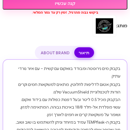
קנה עכשיו
ביקוש גבוה מהרגיל, זמין רק עד גמר המלאי.
מותג:
תיאור
ABOUT BRAND
בקבוק מים נירוסטה ומבודד בוואקום עם קשית – עם איור נורדי
עתיק
בקבוק אטום לדליפות לחלוטין, מתאים למשקאות חמים וקרים
הודות לטכנולוגיית VacuumShield שלנו.
הבקבוק מכיל 0.5 ליטר ובעל דפנות כפולות עם בידוד ואקום.
עשוי מפלדת אל-חלד 18/8 באיכות גבוהה, המתאימה למזון,
ושומר על משקאות קרים או חמים לאורך זמן.
בקבוק ה-TEMPflask עמיד במיוחד וניתן להשתמש בו שוב ושוב,
מה שהופך אותו לבחירה ידידותית לסביבה בהשוואה לבקבוקים