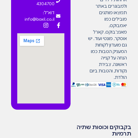
4304700
ולמבוגרים באתר
תמצאו מותגים
דוא"ל:
מובילים כמו
info@boxil.co.il
יאמבוקס,
מאנצ’בוקס, קארל
אוסקר, מונטי ועוד. יש
גם מועדון לקוחות
המעניק הטבות כמו
הנחה על קנייה
ראשונה, צבירת
נקודות, והטבות ביום
הולדת.
בקבוקים וכוסות שתיה
תרמיות