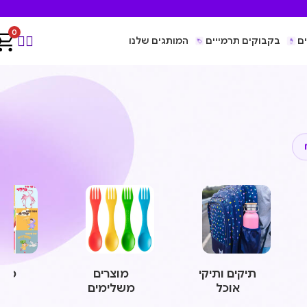
0
ם
בקבוקים תרמייים
המותגים שלנו
תיקים ותיקי
מוצרים
משח
אוכל
משלימים
ומו
חינ