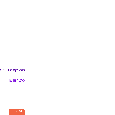
כוס קפה 350 מ״ל DUNE
₪
154.70
SALE