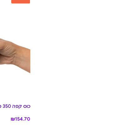
כוס קפה 350 מ״ל Pine
₪
154.70