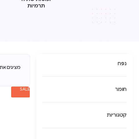
תרמיות
נפח
מציגים את כל ⁦14⁩ ה
חומר
SALE
קטגוריות