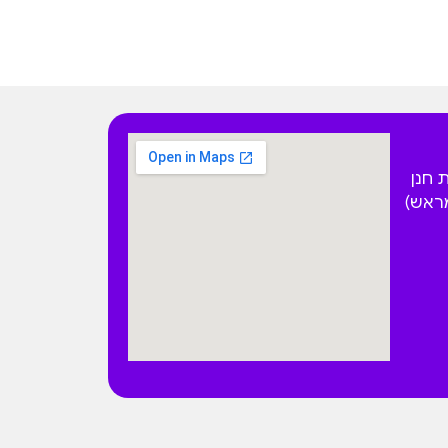
 הפקאן 4 בית חנן
מראש)