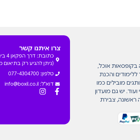
צרו איתנו קשר
כתובת: דרך
(ניתן להגיע רק בתיאום 
המתמחה בקופסאות אוכל,
טלפון: 077-4304700
 ללימודים והכנת
גים מובילים כמו
דוא"ל:
info@boxil.co.il
עוד. יש גם מועדון
 ראשונה, צבירת