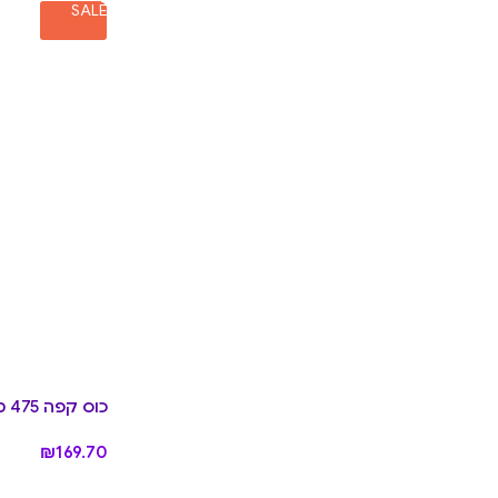
SALE
כוס קפה 475 מ״ל Coastal
₪
169.70