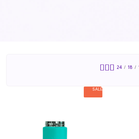
24
18
SALE