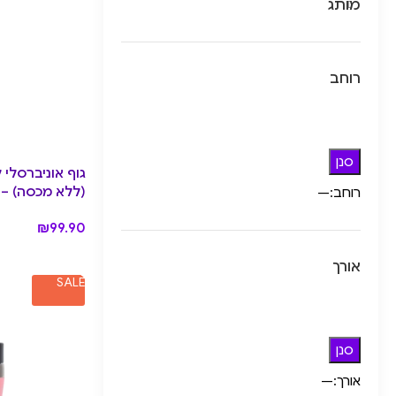
מותג
רוחב
סנן
(ללא מכסה) – Dusk
רוחב:
—
₪
99.90
אורך
SALE
סנן
אורך:
—