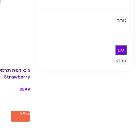
גובה
סנן
גובה:
—
 – Strawberry
₪
99
SALE