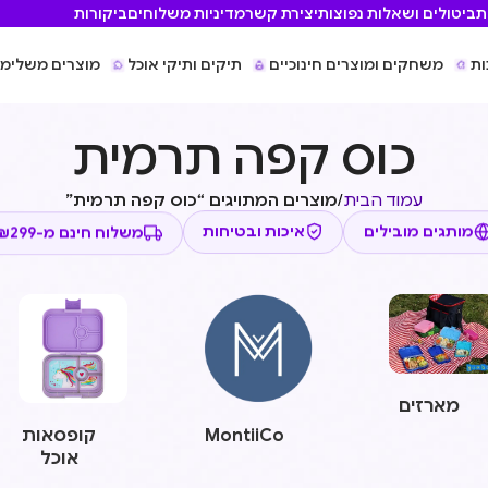
ת
ביטולים ושאלות נפוצות
יצירת קשר
מדיניות משלוחים
ביקורות
ות
משחקים ומוצרים חינוכיים
תיקים ותיקי אוכל
מוצרים משלימי
כוס קפה תרמית
עמוד הבית
/
מוצרים המתויגים “כוס קפה תרמית”
משלוח חינם מ-₪299
איכות ובטיחות
מותגים מובילים
מארזים
MontiiCo
קופסאות
אוכל