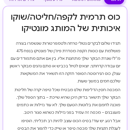
כוס תרמית לקפה/חליטה/שוקו
איכותית של המותג מונטיקו
תגידו שלום לבקרים נטולי טרחה ולטמפרטורות שנשמרו בצורה
מושלמת עם כוסות הקפה מסדרת פיוז’ן של מונטיקו בנפח 475
מ”ל! שגרת הבוקר שלך מתחננת אליו. בין אם אתם מתמודדים עם
יום עבודה קדחתני, יוצאים לטיול בכביש או סתם נהנים מבוקר ראשון
עצלן, כוס הנירוסטה הסופר חזקה הזו תשאיר את המשקאות
שלכם חמים במשך שעות.
המכסה חסין הדליפות שלנו מבטיח שכל טיפה יקרה של חליטת
הבוקר שלך תישאר בדיוק היכן שהיא שייכת – בתוך הספל שלך,
מוכנה לחמם את בלוטות הטעם שלך. לא עוד נזילות או כתמים
מעצבנים – מכסה זה עמיד בפני נזילות כשהוא סגור היטב.
אבל רגע, יש עוד! בסיס הכוס עוצב להיות רב תכליתי, הוסיפו
לעגלת הקניות שלך מכסה סיפר או שייק כדי להפוך את הבסיס