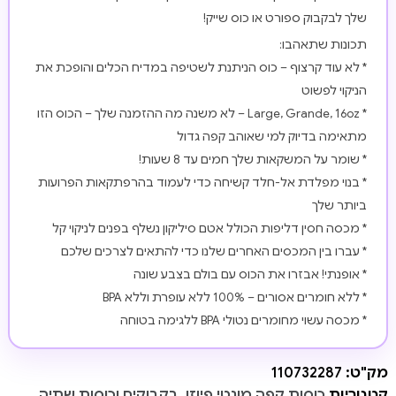
שלך לבקבוק ספורט או כוס שייק!
תכונות שתאהבו:
* לא עוד קרצוף – כוס הניתנת לשטיפה במדיח הכלים והופכת את
הניקוי לפשוט
* Large, Grande, 16oz – לא משנה מה ההזמנה שלך – הכוס הזו
מתאימה בדיוק למי שאוהב קפה גדול
* שומר על המשקאות שלך חמים עד 8 שעות!
* בנוי מפלדת אל-חלד קשיחה כדי לעמוד בהרפתקאות הפרועות
ביותר שלך
* מכסה חסין דליפות הכולל אטם סיליקון נשלף בפנים לניקוי קל
* עברו בין המכסים האחרים שלנו כדי להתאים לצרכים שלכם
* אופנתי! אבזרו את הכוס עם בולם בצבע שונה
* ללא חומרים אסורים – 100% ללא עופרת וללא BPA
* מכסה עשוי מחומרים נטולי BPA ללגימה בטוחה
מק"ט:
110732287
קטגוריות
כוסות קפה מונטי פיוזן
,
בקבוקים וכוסות שתיה