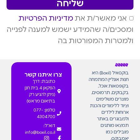
שליחה
אני מאשר/ת את
מדיניות הפרטיות
ומסכים/ה שהמידע ישמש למענה לפנייה
ולמטרות המפורטות בה
בוקסאיל (Boxil) היא
צרו איתנו קשר
חנות אונליין המתמחה
כתובת: דרך
בקופסאות אוכל,
הפקאן 4 בית חנן
בקבוקים, תרמוסים,
(ניתן להגיע רק
מוצרים משלימים
בתיאום מראש)
וציוד ללימודים והכנת
טלפון: 077-
ארוחות לילדים
4304700
ולמבוגרים באתר
תמצאו מותגים
דוא"ל:
מובילים כמו
info@boxil.co.il
יאמבוקס,