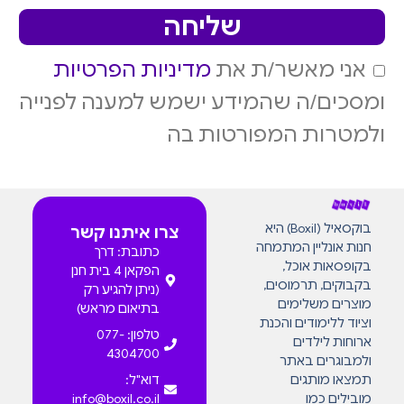
שליחה
אני מאשר/ת את
מדיניות הפרטיות
ומסכים/ה שהמידע ישמש למענה לפנייה
ולמטרות המפורטות בה
בוקסאיל (Boxil) היא
צרו איתנו קשר
חנות אונליין המתמחה
כתובת: דרך
בקופסאות אוכל,
הפקאן 4 בית חנן
בקבוקים, תרמוסים,
(ניתן להגיע רק
מוצרים משלימים
בתיאום מראש)
וציוד ללימודים והכנת
טלפון: 077-
ארוחות לילדים
4304700
ולמבוגרים באתר
תמצאו מותגים
דוא"ל:
מובילים כמו
info@boxil.co.il