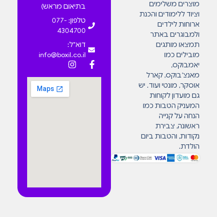
מוצרים משלימים
בתיאום מראש)
וציוד ללימודים והכנת
טלפון: 077-
ארוחות לילדים
4304700
ולמבוגרים באתר
תמצאו מותגים
דוא"ל:
מובילים כמו
info@boxil.co.il
יאמבוקס,
מאנצ’בוקס, קארל
אוסקר, מונטי ועוד. יש
גם מועדון לקוחות
המעניק הטבות כמו
הנחה על קנייה
ראשונה, צבירת
נקודות, והטבות ביום
הולדת.