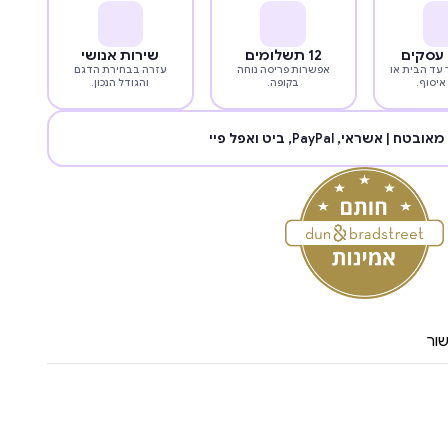
12 תשלומים
שירות אנושי
עד הבית או
אפשרות פריסה נוחה
עזרה בבחירת הדגם
איסוף.
בקופה.
והגודל הנכון.
מאובטח | אשראי,
PayPal
, ביט ואפל פיי
ור