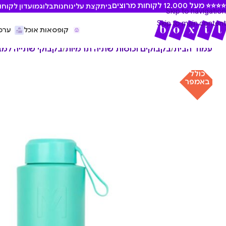
⭐ מעל 12,000 לקוחות מרוצים
בית
קצת עלינו
חנות
בלוג
מועדון לקוחו
Skip to navigation
Skip to main content
קופסאות אוכל
ערכ
עמוד הבית
/
בקבוקים וכוסות שתיה תרמיות
/
בקבוקי שתייה למב
כולל
באמפר