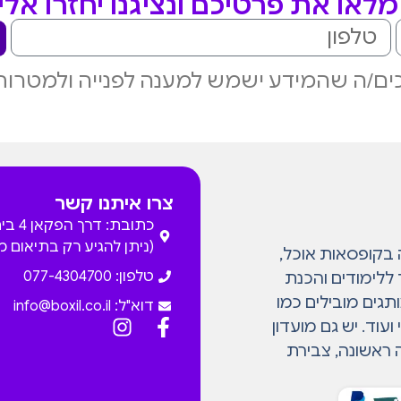
לאו את פרטיכם ונציגנו יחזרו אל
ם/ה שהמידע ישמש למענה לפנייה ולמטרות
צרו איתנו קשר
כתובת: דרך
(ניתן להגיע רק בתיאום 
המתמחה בקופסאות אוכל,
טלפון: 077-4304700
 ללימודים והכנת
גים מובילים כמו
דוא"ל:
info@boxil.co.il
עוד. יש גם מועדון
 ראשונה, צבירת