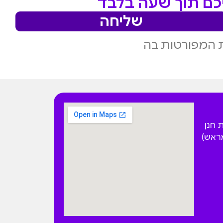
יכם תוך שעה בלבד
שליחה
 המפורטות בה
 הפקאן 4 בית חנן
מראש)