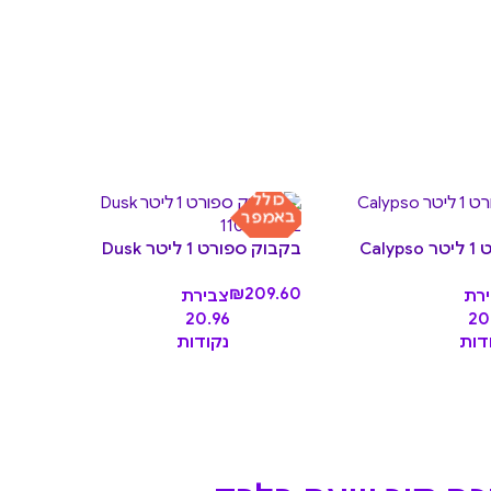
כולל
באמפר
Cal
בקבוק ספורט 1 ליטר Dusk
ליטר
₪
209.60
רת
צבירת
.90
20.96
20
דות
נקודות