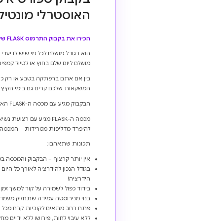
האוסטרלי מונטיק
הכירו את בקבוק התרמוס FLASK שלנו בנפח 1 ליטר – החבר הכי מגניב להרפתקאות שלכם!
הוא בגודל מושלם לכל מי שיש לו יעד
מושלם ליום שלם בחוץ או לטיול קמפינג
בין אם אתם ברפתקה בטבע או רק כוב
המשקאות שלכם קרים גם בימי הקיץ 
הבקבוק מגיע עם מכסה ה-FLASK האהוב שלנו, הנפתח ונסגר בהברגה קלה ומהירה.
מכסה ה-FLASK מגיע עם 
להיפרד מדליפות מטרידות – המכסה א
תכונות שתאהבו:
אין יותר קרצוף – הבקבוק והמכסה בט
בגודל הנכון להידרציה לאורך כל היום
הידרציה!
בידוד כפול לשמירה על קור למשך זמן 
בנוי מנירוסטה עמידה שתחזיק מעמ
פתח רחב מתאים לקוביות קרח מכל ה
ללא עיבוי לחות, פירושו ללא ידיים מ