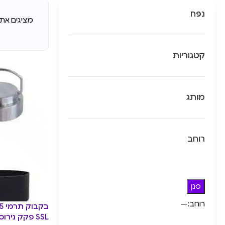
נפח
מציגים את כל ⁦13⁩ ה
קטגוריות
מותג
רוחב
סנן
רוחב:
—
SSL פקק נירוסטה