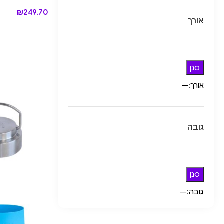
₪
249.70
אורך
סנן
אורך:
—
גובה
סנן
גובה:
—