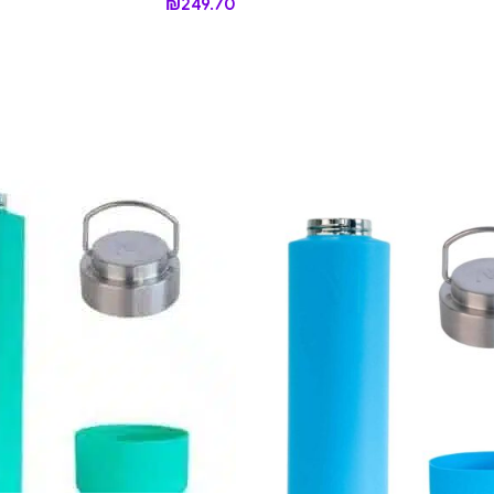
₪
249.70