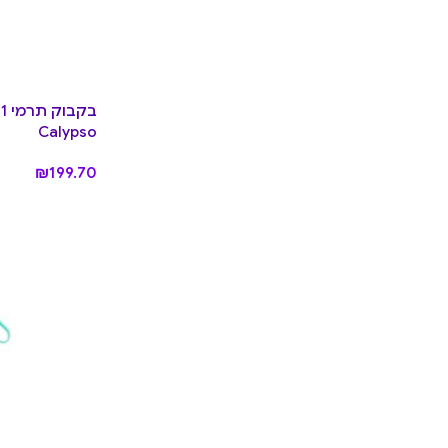
Calypso
₪
199.70