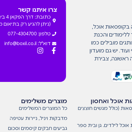
צרו איתנו קשר
כתובת: דרך
(ניתן להגיע רק בתיאום 
המתמחה בקופסאות אוכל,
טלפון: 077-4304700
 ללימודים והכנת
גים מובילים כמו
דוא"ל:
info@boxil.co.il
עוד. יש גם מועדון
 ראשונה, צבירת
ת אוכל ואחסון
מוצרים משלימים
אות (כולל מגשים חוצצים
כל המוצרים המשלימים
מדבקות ויניל, ניירות עטיפה
אוכל לילדים. גן ובית ספר
גביעים חבקים קיסמים וסכום