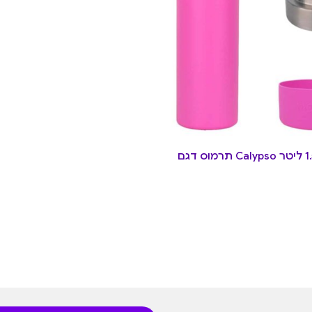
בקבוק תרמי 1.5 ליטר Calypso תרמוס דגם