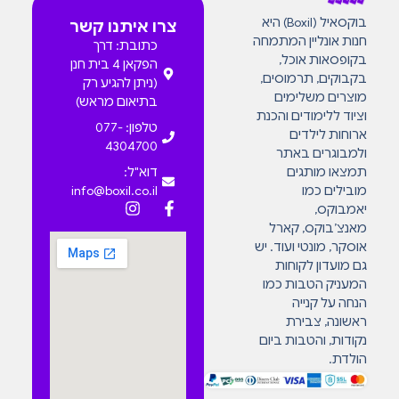
בוקסאיל (Boxil) היא
צרו איתנו קשר
חנות אונליין המתמחה
כתובת: דרך
בקופסאות אוכל,
הפקאן 4 בית חנן
בקבוקים, תרמוסים,
(ניתן להגיע רק
מוצרים משלימים
בתיאום מראש)
וציוד ללימודים והכנת
טלפון: 077-
ארוחות לילדים
4304700
ולמבוגרים באתר
תמצאו מותגים
דוא"ל:
מובילים כמו
info@boxil.co.il
יאמבוקס,
מאנצ’בוקס, קארל
אוסקר, מונטי ועוד. יש
גם מועדון לקוחות
המעניק הטבות כמו
הנחה על קנייה
ראשונה, צבירת
נקודות, והטבות ביום
הולדת.